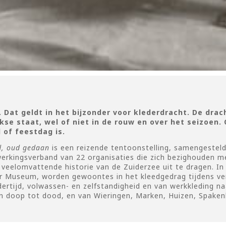
t. Dat geldt in het bijzonder voor klederdracht. De drac
jkse staat, wel of niet in de rouw en over het seizoen
of feestdag is.
d, oud gedaan
is een reizende tentoonstelling, samengestel
erkingsverband van 22 organisaties die zich bezighouden m
veelomvattende historie van de Zuiderzee uit te dragen. In 
zer Museum, worden gewoontes in het kleedgedrag tijdens ve
ertijd, volwassen- en zelfstandigheid en van werkkleding na
an doop tot dood, en van Wieringen, Marken, Huizen, Spake