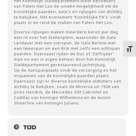
Het Koninklijk Staldepartement biedt bezoekers
van Paleis Het Loo de unieke mogelijkheid om de
koninklijke paarden, auto’s en rijtuigen van dichtbij
te bekijken. Het evenement ‘Koninklijke PK’s’ vindt
plaats in en rond de stallen van Paleis Het Loo.
Diverse rijtuigen maken meerdere keren per dag
een rit over het Stallenplein, waaronder de Gala
Landauer met een vierspan, de Gala Berline met
een tweespan en een Brik met zelfs een achtspan
Kies 
paarden. Daarnaast rijden de Duc of ‘Zelfrijder’
mee en een in eigen beheer door het Koninklijk
Staldepartement gerestaureerd Jachtrijtuig.
Op de Aanspanplaats vindt de verzorging en het
inspannen van de koninklijke paarden plaats.
Daarnaast zijn er diverse koninklijke oldtimers van
dichtbij te bekijken, zoals de Minerva uit 1926 van
prins Hendrik, de Mercedes 300 Cabriolet en
Cadillac van koningin Wilhelmina en de Austin
Sheerline van koningin Juliana.
TIJD