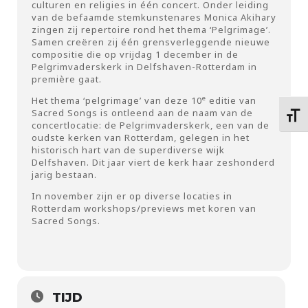
culturen en religies in één concert. Onder leiding
van de befaamde stemkunstenares Monica Akihary
zingen zij repertoire rond het thema ‘Pelgrimage’.
Samen creëren zij één grensverleggende nieuwe
compositie die op vrijdag 1 december in de
Pelgrimvaderskerk in Delfshaven-Rotterdam in
première gaat.
e
Het thema ‘pelgrimage’ van deze 10
editie van
Sacred Songs is ontleend aan de naam van de
Kies 
concertlocatie: de Pelgrimvaderskerk, een van de
oudste kerken van Rotterdam, gelegen in het
historisch hart van de superdiverse wijk
Delfshaven. Dit jaar viert de kerk haar zeshonderd
jarig bestaan.
In november zijn er op diverse locaties in
Rotterdam workshops/previews met koren van
Sacred Songs.
TIJD