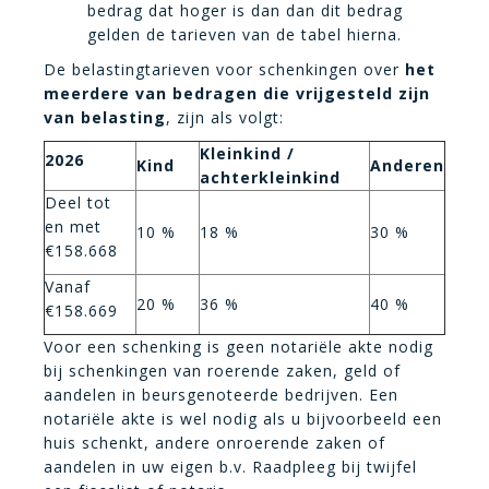
bedrag dat hoger is dan dan dit bedrag
gelden de tarieven van de tabel hierna.
De belastingtarieven voor schenkingen over
het
meerdere van bedragen die vrijgesteld zijn
van belasting
, zijn als volgt:
Kleinkind /
2026
Kind
Anderen
achterkleinkind
Deel tot
en met
10 %
18 %
30 %
€158.668
Vanaf
20 %
36 %
40 %
€158.669
Voor een schenking is geen notariële akte nodig
bij schenkingen van roerende zaken, geld of
aandelen in beursgenoteerde bedrijven. Een
notariële akte is wel nodig als u bijvoorbeeld een
huis schenkt, andere onroerende zaken of
aandelen in uw eigen b.v. Raadpleeg bij twijfel