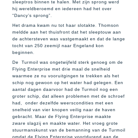
sleeptros binnen te halen. Met zijn sprong werd
hij wereldberoemd en iedereen had het over
“Dancy’s sprong”.
Het drama kwam nu tot haar slotakte. Thomson
meldde aan het thuisfront dat het sleeptouw aan
de achtersteven was vastgemaakt en dat de lange
tocht van 250 zeemijl naar Engeland kon
beginnen.
De
Turmoil was ongetwijfeld sterk genoeg om de
Flying Enterprise met drie maal de snelheid
waarmee ze nu vooruitgingen te trekken als het
schip nog gewoon op het water had gelegen. Een
aantal dagen daarvoor had de Turmoil nog een
groter schip, dat alleen problemen met de schroef
had,
onder dezelfde weerscondities met een
snelheid van vier knopen veilig naar de haven
gebracht. Maar de Flying Enterprise maakte
zware slagzij en maakte water. Het vroeg grote
stuurmanskunst van de bemanning van de Turmoil
omdat de Flying Enterprise voortdurend aan de