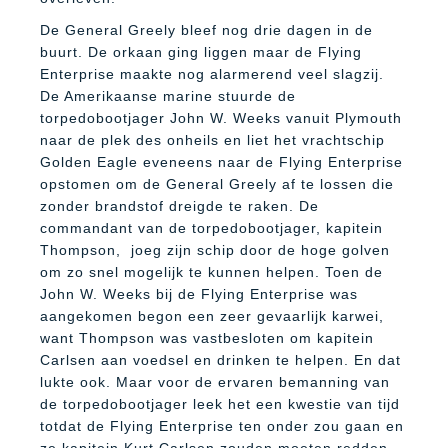
De General Greely bleef nog drie dagen in de
buurt. De orkaan ging liggen maar de Flying
Enterprise maakte nog alarmerend veel slagzij.
De Amerikaanse marine stuurde de
torpedobootjager John W. Weeks vanuit Plymouth
naar de plek des onheils en liet het vrachtschip
Golden Eagle eveneens naar de Flying Enterprise
opstomen om de General Greely af te lossen die
zonder brandstof dreigde te raken. De
commandant van de torpedobootjager, kapitein
Thompson,
joeg zijn schip door de hoge golven
om zo snel mogelijk te kunnen helpen. Toen de
John W. Weeks bij de Flying Enterprise was
aangekomen begon een zeer gevaarlijk karwei,
want Thompson was vastbesloten om kapitein
Carlsen aan voedsel en drinken te helpen. En dat
lukte ook. Maar voor de ervaren bemanning van
de torpedobootjager leek het een kwestie van tijd
totdat de Flying Enterprise ten onder zou gaan en