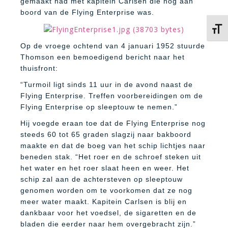
gemaakt had met kapitein Carlsen die nog aan
boord van de Flying Enterprise was.
Kies 
Op de vroege ochtend van 4 januari 1952 stuurde
Thomson een bemoedigend bericht naar het
thuisfront:
“Turmoil ligt sinds 11 uur in de avond naast de
Flying Enterprise. Treffen voorbereidingen om de
Flying Enterprise op sleeptouw te nemen.”
Hij voegde eraan toe dat de Flying Enterprise nog
steeds 60 tot 65 graden slagzij naar bakboord
maakte en dat de boeg van het schip lichtjes naar
beneden stak. “Het roer en de schroef steken uit
het water en het roer slaat heen en weer. Het
schip zal aan de achtersteven op sleeptouw
genomen worden om te voorkomen dat ze nog
meer water maakt. Kapitein Carlsen is blij en
dankbaar voor het voedsel, de sigaretten en de
bladen die eerder naar hem overgebracht zijn.”