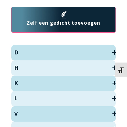
Zelf een gedicht toevoegen
D
H
Kies 
K
L
V