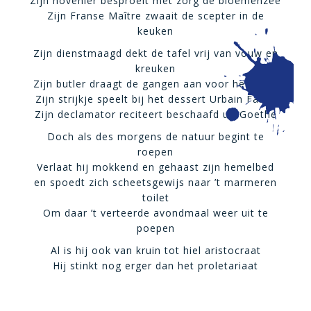
Zijn hovenier besproeit met zorg de bloemenzee
Zijn Franse Maître zwaait de scepter in de
keuken
Zijn dienstmaagd dekt de tafel vrij van vouw en
kreuken
Zijn butler draagt de gangen aan voor het diner
Zijn strijkje speelt bij het dessert Urbain Fauré
Zijn declamator reciteert beschaafd uit Goethe
Doch als des morgens de natuur begint te
roepen
Verlaat hij mokkend en gehaast zijn hemelbed
en spoedt zich scheetsgewijs naar ’t marmeren
toilet
Om daar ’t verteerde avondmaal weer uit te
poepen
Al is hij ook van kruin tot hiel aristocraat
Hij stinkt nog erger dan het proletariaat