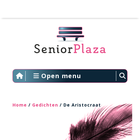
Open menu
Home
/
Gedichten
/ De Aristocraat