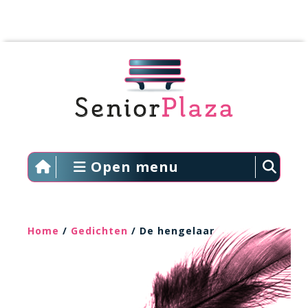
Open menu
Home
/
Gedichten
/ De hengelaar