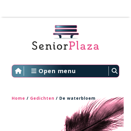
Open menu
Home
/
Gedichten
/ De waterbloem