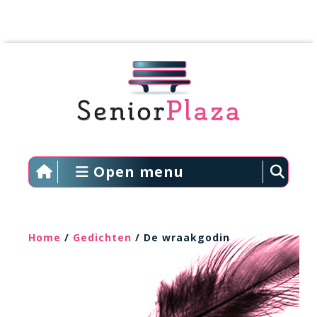
Open menu
Home
/
Gedichten
/ De wraakgodin