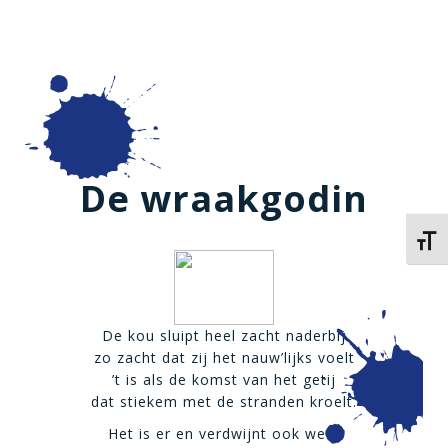
De wraakgodin
Kies 
De kou sluipt heel zacht naderbij
zo zacht dat zij het nauw’lijks voelt
’t is als de komst van het getij
dat stiekem met de stranden kroelt.
Het is er en verdwijnt ook weer