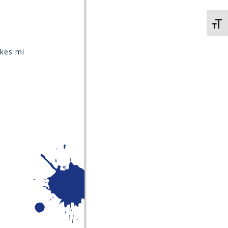
Kies 
skes mi