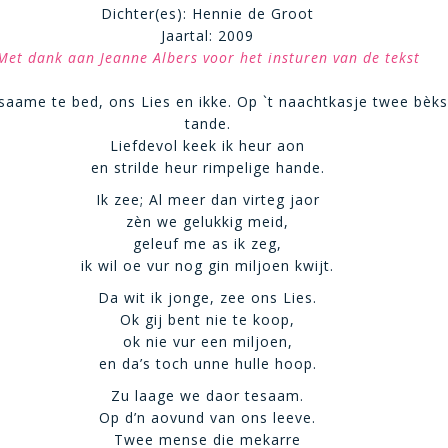
Dichter(es): Hennie de Groot
Jaartal: 2009
Met dank aan Jeanne Albers voor het insturen van de tekst
aame te bed, ons Lies en ikke. Op `t naachtkasje twee bèk
tande.
Liefdevol keek ik heur aon
en strilde heur rimpelige hande.
Ik zee; Al meer dan virteg jaor
zèn we gelukkig meid,
geleuf me as ik zeg,
ik wil oe vur nog gin miljoen kwijt.
Da wit ik jonge, zee ons Lies.
Ok gij bent nie te koop,
ok nie vur een miljoen,
en da’s toch unne hulle hoop.
Zu laage we daor tesaam.
Op d’n aovund van ons leeve.
Twee mense die mekarre