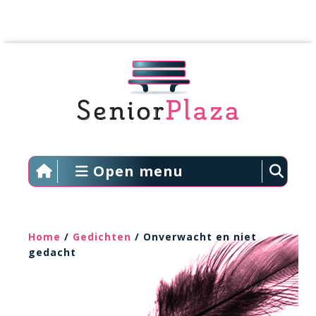
Open menu
Home
/
Gedichten
/ Onverwacht en niet
gedacht