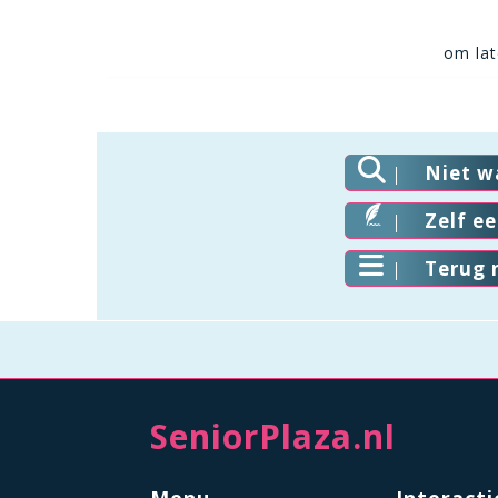
om lat
Niet w
Zelf e
Terug 
SeniorPlaza.nl