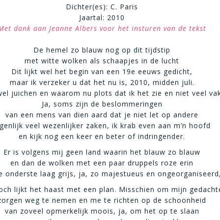
Dichter(es): C. Paris
Jaartal: 2010
Met dank aan Jeanne Albers voor het insturen van de tekst
De hemel zo blauw nog op dit tijdstip
met witte wolken als schaapjes in de lucht
Dit lijkt wel het begin van een 19e eeuws gedicht,
maar ik verzeker u dat het nu is, 2010, midden juli.
wel juichen en waarom nu plots dat ik het zie en niet veel va
Ja, soms zijn de beslommeringen
van een mens van dien aard dat je niet let op andere
igenlijk veel wezenlijker zaken, ik krab even aan m’n hoofd
en kijk nog een keer en beter of indringender.
Er is volgens mij geen land waarin het blauw zo blauw
en dan de wolken met een paar druppels roze erin
e onderste laag grijs, ja, zo majestueus en ongeorganiseerd
och lijkt het haast met een plan. Misschien om mijn gedacht
zorgen weg te nemen en me te richten op de schoonheid
van zoveel opmerkelijk moois, ja, om het op te slaan