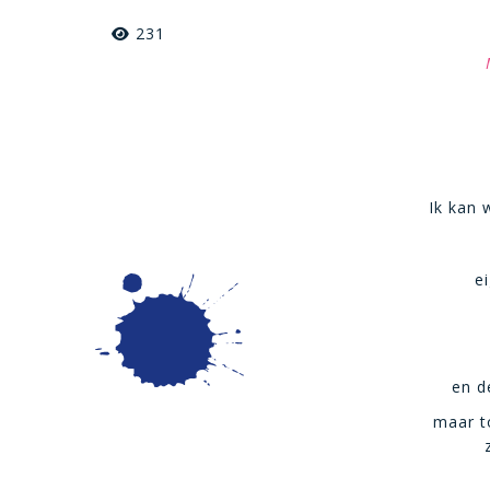
231
Ik kan 
e
en d
maar t