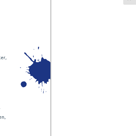
ker,
,
en,