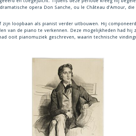
 geëerd en toegejuicht. Tijdens deze periode kreeg hij bege
odramatische opera Don Sanche, ou le Château d’Amour, die 
f zijn loopbaan als pianist verder uitbouwen. Hij componeerd
 van de piano te verkennen. Deze mogelijkheden had hij zel
d ooit pianomuziek geschreven, waarin technische vindingrij