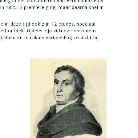
leiding in het componeren van Ferdinando Paër
in 1825 in première ging, maar daarna snel in
e in deze tijd ook zijn 12 etudes, speciaal
f ontdekt tijdens zijn virtuoze optredens.
kheid en muzikale verbeelding zo dicht bij