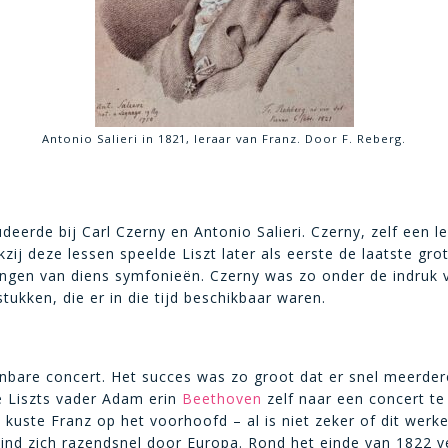
Antonio Salieri in 1821, leraar van Franz. Door F. Reberg.
deerde bij Carl Czerny en Antonio Salieri. Czerny, zelf een l
zij deze lessen speelde Liszt later als eerste de laatste g
ngen van diens symfonieën. Czerny was zo onder de indruk van
ukken, die er in die tijd beschikbaar waren.
nbare concert. Het succes was zo groot dat er snel meerder
e Liszts vader Adam erin
Beethoven
zelf naar een concert te
ste Franz op het voorhoofd – al is niet zeker of dit werkel
d zich razendsnel door Europa. Rond het einde van 1822 ver