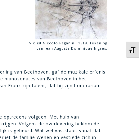
Violist Niccolo Paganini, 1819. Tekening
van Jean Auguste Dominique Ingres.
Kies 
eerling van Beethoven, gaf de muzikale erfenis
rote pianosonates van Beethoven in het
 Franz zijn talent, dat hij zijn honorarium
e optredens volgden. Met hulp van
 krijgen. Volgens de overlevering beklom de
ijk is gebeurd. Wat wel vaststaat: vanaf dat
liet de familie Wenen en vestigde zich in