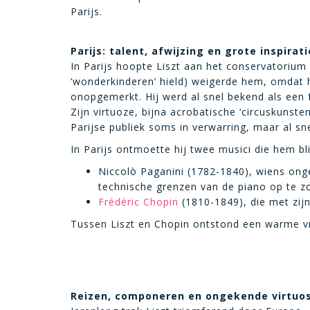
Parijs.
Parijs: talent, afwijzing en grote inspira
In Parijs hoopte Liszt aan het conservatorium 
‘wonderkinderen’ hield) weigerde hem, omdat h
onopgemerkt. Hij werd al snel bekend als een f
Zijn virtuoze, bijna acrobatische ‘circuskunste
Parijse publiek soms in verwarring, maar al sn
In Parijs ontmoette hij twee musici die hem b
Niccolò Paganini (1782-1840), wiens ong
technische grenzen van de piano op te z
Frédéric Chopin
(1810-1849), die met zij
Tussen Liszt en Chopin ontstond een warme vr
Reizen, componeren en ongekende virtuos