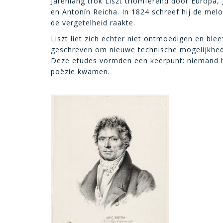
Jarenlang trok Liszt triomferend door Europa,
en Antonín Reicha. In 1824 schreef hij de mel
de vergetelheid raakte.
Liszt liet zich echter niet ontmoedigen en blee
geschreven om nieuwe technische mogelijkheden
Deze etudes vormden een keerpunt: niemand ha
poëzie kwamen.