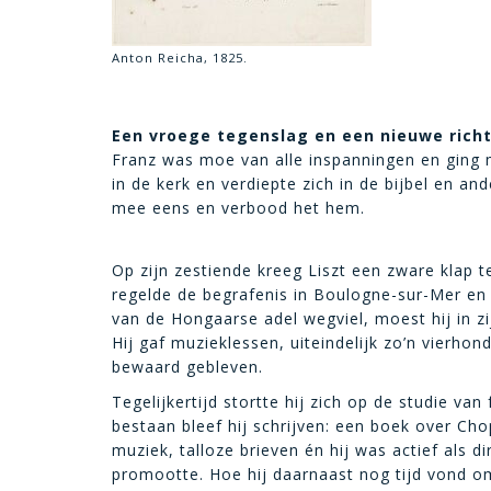
Anton Reicha, 1825.
Een vroege tegenslag en een nieuwe rich
Franz was moe van alle inspanningen en ging 
in de kerk en verdiepte zich in de bijbel en an
mee eens en verbood het hem.
Op zijn zestiende kreeg Liszt een zware klap t
regelde de begrafenis in Boulogne-sur-Mer en
van de Hongaarse adel wegviel, moest hij in z
Hij gaf muzieklessen, uiteindelijk zo’n vierhond
bewaard gebleven.
Tegelijkertijd stortte hij zich op de studie van
bestaan bleef hij schrijven: een boek over Ch
muziek, talloze brieven én hij was actief als d
promootte. Hoe hij daarnaast nog tijd vond om 