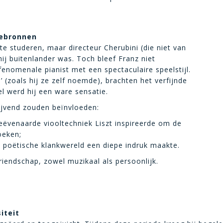
tiebronnen
te studeren, maar directeur Cherubini (die niet van
ij buitenlander was. Toch bleef Franz niet
enomenale pianist met een spectaculaire speelstijl.
n’ (zoals hij ze zelf noemde), brachten het verfijnde
el werd hij een ware sensatie.
lijvend zouden beïnvloeden:
eëvenaarde viooltechniek Liszt inspireerde om de
oeken;
n poëtische klankwereld een diepe indruk maakte.
iendschap, zowel muzikaal als persoonlijk.
iteit