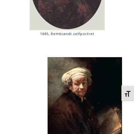
1645, Rembrandt zelfportret
Kies 