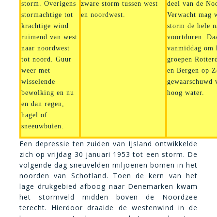
storm. Overigens
zware storm tussen west
deel van de Noo
stormachtige tot
en noordwest.
Verwacht mag w
krachtige wind
storm de hele n
ruimend van west
voortduren.
Da
naar noordwest
vanmiddag om 
tot noord. Guur
groepen Rotter
weer met
en Bergen op 
wisselende
gewaarschuwd v
bewolking en nu
hoog water.
en dan regen,
hagel of
sneeuwbuien.
Een depressie ten zuiden van IJsland ontwikkelde
zich op vrijdag 30 januari 1953 tot een storm. De
volgende dag sneuvelden miljoenen bomen in het
noorden van Schotland. Toen de kern van het
lage drukgebied afboog naar Denemarken kwam
het stormveld midden boven de Noordzee
terecht. Hierdoor draaide de westenwind in de