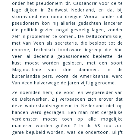
onder het pseudoniem
‘dr. Cassandra’ voor de te
lage dijken in Zuidwest Nederland, en dat bij
stormvloed een ramp dreigde Vooral onder dit
pseudoniem kon hij allerlei gedachten lanceren
die politiek gezien nogal gevoelig lagen, zonder
zelf in problemen te komen.. De Deltacommissie,
met Van Veen als secretaris, die besloot tot de
enorme, technisch loodzware ingreep die Van
Veen al decennia gepassioneerd bepleitte: de
kust moest worden gesloten, met een soort
Maginot-linie van drie dammen. In de
buitenlandse pers, vooral de Amerikaanse, werd
Van Veen halverwege de jaren vijftig geroemd.
Ze noemden hem, de voor- en wegbereider van
de Deltawerken. Zij verbaasden zich erover dat
deze waterstaatsingenieur in Nederland niet op
handen werd gedragen. Een man met dergelijke
verdiensten moest toch op alle mogelijke
manieren worden geëerd ? In de VS zou zon
genie bejubeld worden, was de ondertoon. Blijft