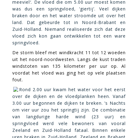
meeviel
‘.
De vloed die om 5.00 uur moest komen
was dus een springvloed, ‘giertij’.
Veel dijken
braken door en het water stroomde uit over het
land. Dat gebeurde tot in Noord-Brabant en
Zuid-Holland. Niemand realiseerde zich dat deze
vloed zich kon gaan ontwikkelen tot een ware
springvloed.
De storm bleef met windkracht 11 tot 12 woeden
uit het noord-noordwesten. Langs de kust traden
windstoten van 135 kilometer per uur op. Al
voordat het vloed was ging het op vele plaatsen
fout.
Rond 2.00 uur kwam het water voor het eerst
over de dijken en de vloedplanken heen. Vanaf
3.00 uur begonnen de dijken te breken. ’s Nachts
om vier uur zou het springtij zijn. De combinatie
van langdurige harde wind (23 uur) en
springvloed werd vele bewoners van vooral
Zeeland en Zuid-Holland fataal. Binnen enkele
uren braken in Zuid-Holland, Zeeland en Brabant