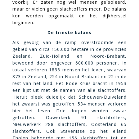
voorbij. Er zaten nog wel mensen geïsoleerd,
maar er vielen geen slachtoffers meer. De balans
kon worden opgemaakt en het dijkherstel
beginnen
.
De trieste balans
Als gevolg van de ramp overstroomde een
gebied van circa 150.00
0 hectare in de provincies
Zeeland, Zuid-Holland en Noord-Brabant,
bewoond door ongeveer 600.000 personen. In
totaal verloren 1835 mensen het leven, waarvan
873 in Zeeland, 254 in Noord-Brabant en 22 in de
rest van het land. Het Rode Kruis bracht in 1953
een lijst uit met de namen van alle slachtoffers.
Hieruit bleek duidelijk dat Schouwen-Duiveland
het zwaarst was getroffen. 534 mensen verloren
hier het l
even. Drie dorpen werden zwaar
getroffen: Ouwerkerk 91 slachtoffers,
Nieuwerkerk 288 slachtoffers, Oosterland 65
slachtoffers.
Ook Stavenisse op het eiland
Tholen behoorde met 156 slachtoffers tot de