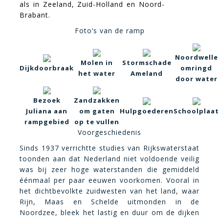
als in Zeeland, Zuid-Holland en Noord-
Brabant.
Foto’s van de ramp
Noordwelle
Molen in
Stormschade
Dijkdoorbraak
omringd
het water
Ameland
door water
Bezoek
Zandzakken
Juliana aan
om gaten
Hulpgoederen
Schoolplaat
rampgebied
op te vullen
Voorgeschiedenis
Sinds 1937 verrichtte studies van Rijkswaterstaat
toonden aan dat Nederland niet voldoende veilig
was bij zeer hoge waterstanden die gemiddeld
éénmaal per paar eeuwen voorkomen. Vooral in
het dichtbevolkte zuidwesten van het land, waar
Rijn, Maas en Schelde uitmonden in de
Noordzee, bleek het lastig en duur om de dijken