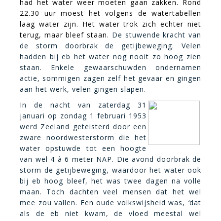
had het water weer moeten gaan zakken. Rond
22.30 uur moest het volgens de watertabellen
laag water zijn. Het water trok zich echter niet
terug, maar bleef staan.
De stuwende kracht van
de storm doorbrak de getijbeweging. Velen
hadden bij eb het water nog nooit zo hoog zien
staan. Enkele gewaarschuwden ondernamen
actie, sommigen zagen zelf het gevaar en gingen
aan het werk, velen gingen slapen.
In de nacht van zaterdag 31
januari op zondag 1 februari 1953
werd Zeeland geteisterd door een
zware noordwesterstorm die het
water opstuwde tot een hoogte
van wel 4 à 6 meter NAP. Die avond doorbrak de
storm de getijbeweging, waardoor het water ook
bij eb hoog bleef,
het was twee dagen na volle
maan. Toch dachten veel mensen dat het wel
mee zou vallen. Een oude
volkswijsheid was,
‘
dat
als de eb niet kwam, de vloed meestal wel