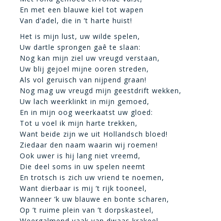
En met een blauwe kiel tot wapen
Van d’adel, die in ’t harte huist!
Het is mijn lust, uw wilde spelen,
Uw dartle sprongen gaê te slaan:
Nog kan mijn ziel uw vreugd verstaan,
Uw blij gejoel mijne ooren streden,
Als vol geruisch van nijpend graan!
Nog mag uw vreugd mijn geestdrift wekken,
Uw lach weerklinkt in mijn gemoed,
En in mijn oog weerkaatst uw gloed:
Tot u voel ik mijn harte trekken,
Want beide zijn we uit Hollandsch bloed!
Ziedaar den naam waarin wij roemen!
Ook uwer is hij lang niet vreemd,
Die deel soms in uw spelen neemt
En trotsch is zich uw vriend te noemen,
Want dierbaar is mij ’t rijk tooneel,
Wanneer ’k uw blauwe en bonte scharen,
Op ’t ruime plein van ’t dorpskasteel,
Weergalmend vaak van dwaas krakeel,