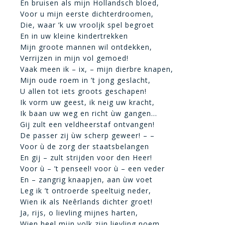
En bruisen als mijn Hollandsch bloed,
Voor u mijn eerste dichterdroomen,
Die, waar ’k uw vrooljk spel begroet
En in uw kleine kindertrekken
Mijn groote mannen wil ontdekken,
Verrijzen in mijn vol gemoed!
Vaak meen ik – ix, – mijn dierbre knapen,
Mijn oude roem in ’t jong geslacht,
U allen tot iets groots geschapen!
Ik vorm uw geest, ik neig uw kracht,
Ik baan uw weg en richt ùw gangen…
Gij zult een veldheerstaf ontvangen!
De passer zij ùw scherp geweer! – –
Voor ù de zorg der staatsbelangen
En gij – zult strijden voor den Heer!
Voor ù – ’t penseel! voor ù – een veder
En – zangrig knaapjen, aan ùw voet
Leg ik ’t ontroerde speeltuig neder,
Wien ik als Neêrlands dichter groet!
Ja, rijs, o lievling mijnes harten,
Wien heel mijn volk zijn lievling noem,