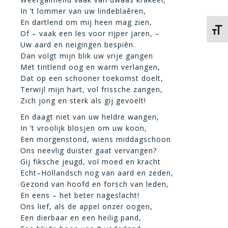
In ’t lommer van uw lindeblaêren,
En dartlend om mij heen mag zien,
Kies 
Of – vaak een les voor rijper jaren, –
Uw aard en neigingen bespiên.
Dan volgt mijn blik uw vrije gangen
Met tintlend oog en warm verlangen,
Dat op een schooner toekomst doelt,
Terwijl mijn hart, vol frissche zangen,
Zich jong en sterk als gij gevoelt!
En daagt niet van uw heldre wangen,
In ’t vroolijk blosjen om uw koon,
Een morgenstond, wiens middagschoon
Ons neevlig duister gaat vervangen?
Gij fiksche jeugd, vol moed en kracht
Echt–Hollandsch nog van aard en zeden,
Gezond van hoofd en forsch van leden,
En eens – het beter nageslacht!
Ons lief, als de appel onzer oogen,
Een dierbaar en een heilig pand,