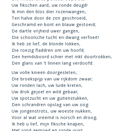
Uw fikschen aard, uw ronde deugd!
Ik min den blos dier rozenwangen,
Ten halve door de zon geschroeid,
Geschramd en bont en blauw gestoeid;
De dartle vrijheid uwer gangen,
Die schoolsche tucht en dwang verfoeit!
Ik heb ze lief, de blonde lokken,
Die roezig fladdren om uw hoofd;
Den hemdsboord schier met inkt doortrokken,
Den glans van ’t linnen lang verdoofd:
Uw volle knieën doorgesleten,
Die broekspijp van uw rijkdom zwaar;
Uw ronden lach, uw luide kreten,
Uw drok gejoel en wild gebaar;
Uw spotzucht en uw guitenstukken,
Den schrandren opslag van uw oog:
Uw jongenstrots, uw woeste nukken,
Voor al wat vreemd is norsch en droog;
Ik heb u lief, mijn fiksche knapen,
Met rond gemoed en ronde vuist,