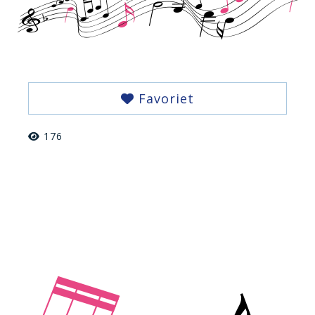
Favoriet
176