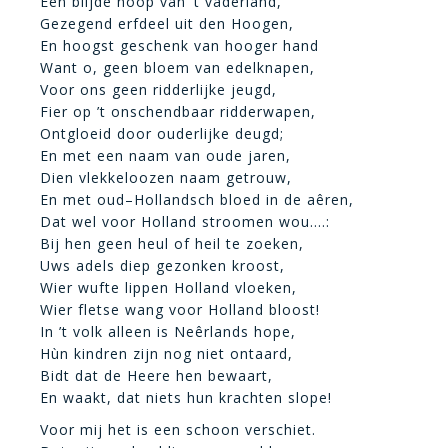
Een blijde hoop van ’t vaderland,
Gezegend erfdeel uit den Hoogen,
En hoogst geschenk van hooger hand
Want o, geen bloem van edelknapen,
Voor ons geen ridderlijke jeugd,
Fier op ’t onschendbaar ridderwapen,
Ontgloeid door ouderlijke deugd;
En met een naam van oude jaren,
Dien vlekkeloozen naam getrouw,
En met oud–Hollandsch bloed in de aêren,
Dat wel voor Holland stroomen wou….:
Bij hen geen heul of heil te zoeken,
Uws adels diep gezonken kroost,
Wier wufte lippen Holland vloeken,
Wier fletse wang voor Holland bloost!
In ’t volk alleen is Neêrlands hope,
Hùn kindren zijn nog niet ontaard,
Bidt dat de Heere hen bewaart,
En waakt, dat niets hun krachten slope!
Voor mij het is een schoon verschiet.