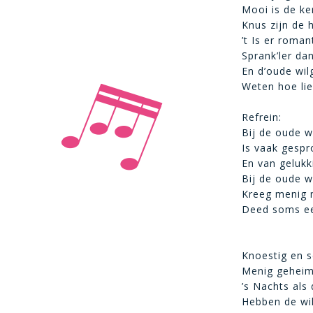
Mooi is de ke
Knus zijn de 
’t Is er roman
Sprank’ler dan
En d’oude wil
Weten hoe lie
Refrein:
Bij de oude w
Is vaak gespr
En van gelukki
Bij de oude w
Kreeg menig 
Deed soms een
Knoestig en s
Menig geheim 
’s Nachts als
Hebben de wil