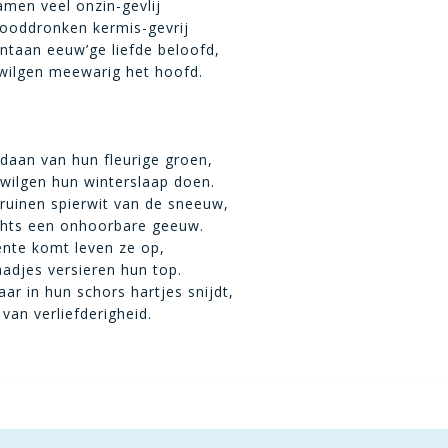
men veel onzin-gevlij
ooddronken kermis-gevrij
taan eeuw’ge liefde beloofd,
wilgen meewarig het hoofd.
tdaan van hun fleurige groen,
wilgen hun winterslaap doen.
ruinen spierwit van de sneeuw,
chts een onhoorbare geeuw.
ente komt leven ze op,
adjes versieren hun top.
aar in hun schors hartjes snijdt,
f van verliefderigheid.