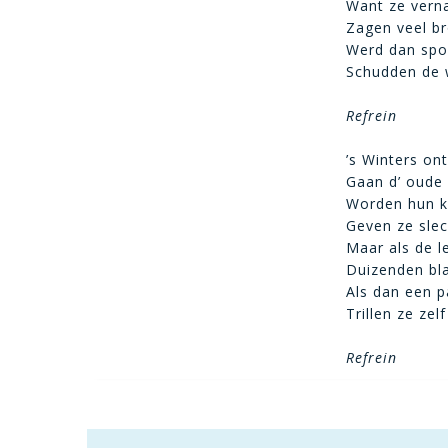
Want ze verna
Zagen veel br
Werd dan spon
Schudden de 
Refrein
’s Winters on
Gaan d’ oude 
Worden hun k
Geven ze sle
Maar als de l
Duizenden bla
Als dan een p
Trillen ze zel
Refrein