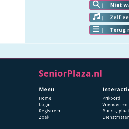
Niet w
Zelf e
Terug 
SeniorPlaza.nl
Menu
Interacti
Home
Prikbord
Login
Vrienden en
Registreer
Buurt-, plaa
Zoek
Dienstmate