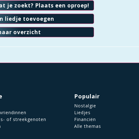
at je zoekt? Plaats een oproep!
en liedje toevoegen
naar overzicht
e
Populair
Nostalgie
 vriendinnen
Liedjes
ts- of streekgenoten
Financiën
n
Alle themas