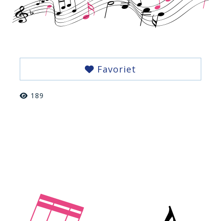
Favoriet
189