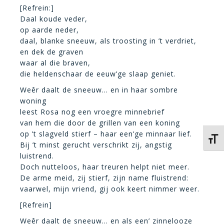
[Refrein:]
Daal koude veder,
op aarde neder,
daal, blanke sneeuw, als troosting in ’t verdriet,
en dek de graven
waar al die braven,
die heldenschaar de eeuw’ge slaap geniet.
Weêr daalt de sneeuw… en in haar sombre
woning
leest Rosa nog een vroegre minnebrief
van hem die door de grillen van een koning
op ’t slagveld stierf – haar een’ge minnaar lief.
Kies 
Bij ’t minst gerucht verschrikt zij, angstig
luistrend.
Doch nutteloos, haar treuren helpt niet meer.
De arme meid, zij stierf, zijn name fluistrend:
vaarwel, mijn vriend, gij ook keert nimmer weer.
[Refrein]
Weêr daalt de sneeuw… en als een’ zinnelooze