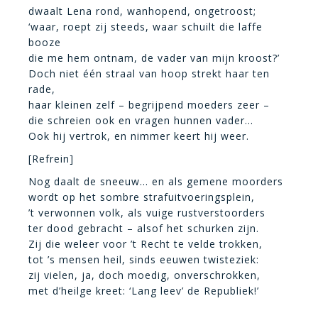
dwaalt Lena rond, wanhopend, ongetroost;
‘waar, roept zij steeds, waar schuilt die laffe
booze
die me hem ontnam, de vader van mijn kroost?’
Doch niet één straal van hoop strekt haar ten
rade,
haar kleinen zelf – begrijpend moeders zeer –
die schreien ook en vragen hunnen vader…
Ook hij vertrok, en nimmer keert hij weer.
[Refrein]
Nog daalt de sneeuw… en als gemene moorders
wordt op het sombre strafuitvoeringsplein,
’t verwonnen volk, als vuige rustverstoorders
ter dood gebracht – alsof het schurken zijn.
Zij die weleer voor ’t Recht te velde trokken,
tot ’s mensen heil, sinds eeuwen twisteziek:
zij vielen, ja, doch moedig, onverschrokken,
met d’heilge kreet: ‘Lang leev’ de Republiek!’