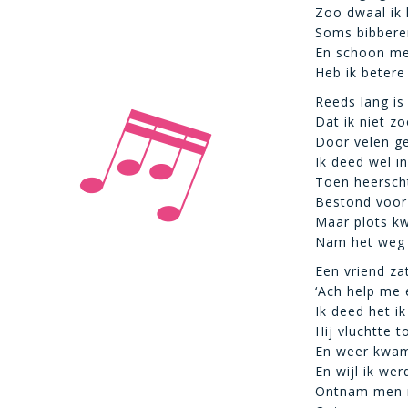
Zoo dwaal ik 
Soms bibberen
En schoon me
Heb ik beter
Reeds lang is
Dat ik niet z
Door velen ge
Ik deed wel i
Toen heerscht
Bestond voor 
Maar plots k
Nam het weg 
Een vriend za
‘Ach help me 
Ik deed het ik
Hij vluchtte t
En weer kwam
En wijl ik we
Ontnam men m