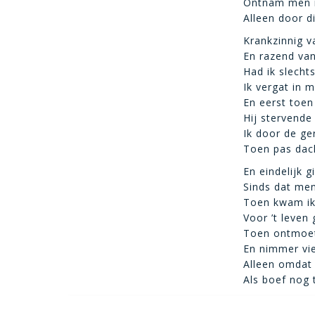
Ontnam men m
Alleen door d
Krankzinnig v
En razend van
Had ik slecht
Ik vergat in m
En eerst toen
Hij stervende
Ik door de ge
Toen pas dach
En eindelijk g
Sinds dat men
Toen kwam ik 
Voor ’t leven
Toen ontmoet
En nimmer vie
Alleen omdat 
Als boef nog 