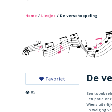
Home
/
Liedjes
/ De verschoppeling
De v
Favoriet
85
Een toonbeeld
Een paria onz
Wiens uiterli
En walging ver