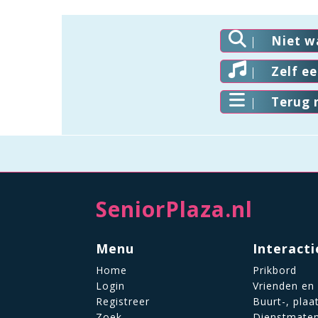
Niet w
Zelf e
Terug 
SeniorPlaza.nl
Menu
Interacti
Home
Prikbord
Login
Vrienden en
Registreer
Buurt-, plaa
Zoek
Dienstmate