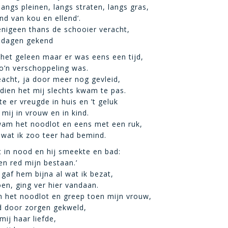
langs pleinen, langs straten, langs gras,
d van kou en ellend’.
nigeen thans de schooier veracht,
e dagen gekend
 het geleen maar er was eens een tijd,
oo’n verschoppeling was.
acht, ja door meer nog gevleid,
ndien het mij slechts kwam te pas.
e er vreugde in huis en ’t geluk
mij in vrouw en in kind.
wam het noodlot en eens met een ruk,
wat ik zoo teer had bemind.
t in nood en hij smeekte en bad:
en red mijn bestaan.’
 gaf hem bijna al wat ik bezat,
oen, ging ver hier vandaan.
 het noodlot en greep toen mijn vrouw,
rd door zorgen gekweld,
ij haar liefde,