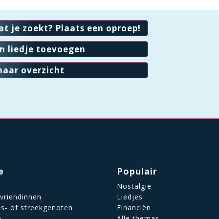
at je zoekt? Plaats een oproep!
en liedje toevoegen
naar overzicht
e
Populair
Nostalgie
 vriendinnen
Liedjes
ts- of streekgenoten
Financiën
n
Alle themas