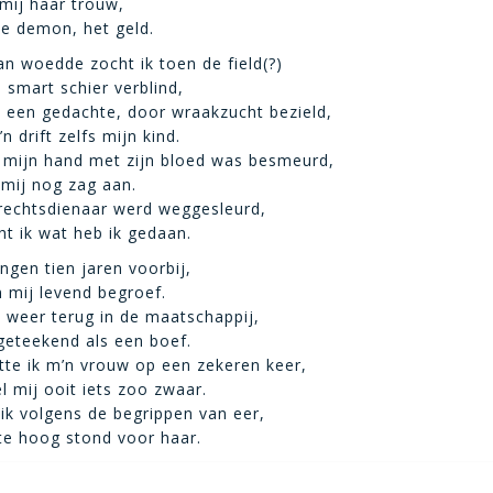
ij haar trouw,
ie demon, het geld.
an woedde zocht ik toen de field(?)
 smart schier verblind,
s een gedachte, door wraakzucht bezield,
’n drift zelfs mijn kind.
 mijn hand met zijn bloed was besmeurd,
 mij nog zag aan.
rechtsdienaar werd weggesleurd,
t ik wat heb ik gedaan.
ingen tien jaren voorbij,
 mij levend begroef.
weer terug in de maatschappij,
 geteekend als een boef.
te ik m’n vrouw op een zekeren keer,
l mij ooit iets zoo zwaar.
ik volgens de begrippen van eer,
te hoog stond voor haar.