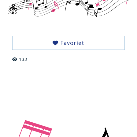
Favoriet
133