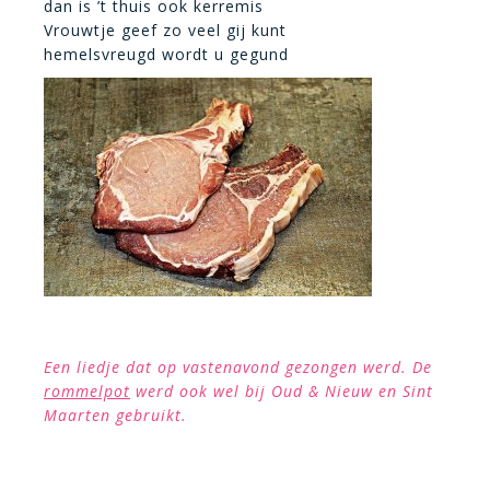
dan is ’t thuis ook kerremis
Vrouwtje geef zo veel gij kunt
hemelsvreugd wordt u gegund
Een liedje dat op vastenavond gezongen werd. De
rommelpot
werd ook wel bij Oud & Nieuw en Sint
Maarten gebruikt.