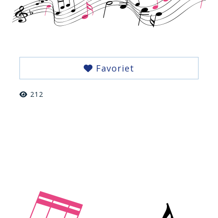
Favoriet
212