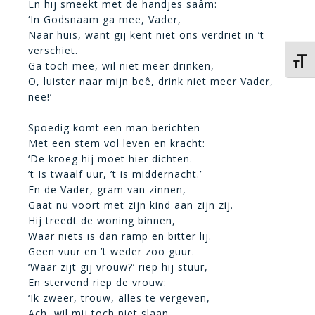
En hij smeekt met de handjes saâm:
‘In Godsnaam ga mee, Vader,
Naar huis, want gij kent niet ons verdriet in ’t
verschiet.
Kies 
Ga toch mee, wil niet meer drinken,
O, luister naar mijn beê, drink niet meer Vader,
nee!’
Spoedig komt een man berichten
Met een stem vol leven en kracht:
‘De kroeg hij moet hier dichten.
’t Is twaalf uur, ’t is middernacht.’
En de Vader, gram van zinnen,
Gaat nu voort met zijn kind aan zijn zij.
Hij treedt de woning binnen,
Waar niets is dan ramp en bitter lij.
Geen vuur en ’t weder zoo guur.
‘Waar zijt gij vrouw?’ riep hij stuur,
En stervend riep de vrouw:
‘Ik zweer, trouw, alles te vergeven,
Ach, wil mij toch niet slaan,