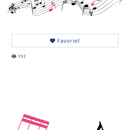
Favoriet
192