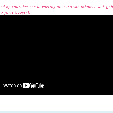
lied op YouTube; een uitvoering uit 1958 van Johnny & Rijk (Jo
Rijk de Gooyer):