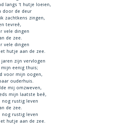
d langs ’t hutje loeien,
n door de deur
k zachtkens zingen,
en tevreê,
ar vele dingen
an de zee.
ar vele dingen
het hutje aan de zee.
jaren zijn vervlogen
h mijn eenig thuis;
ijd voor mijn oogen,
baar ouderhuis.
lde mij omzweven,
eeds mijn laatste beê,
 nog rustig leven
an de zee.
 nog rustig leven
het hutje aan de zee.