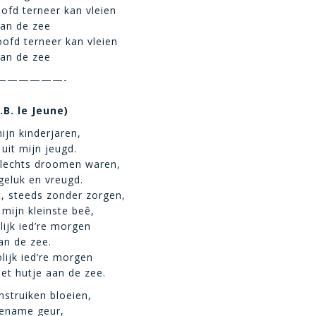
fd terneer kan vleien
aan de zee
ofd terneer kan vleien
aan de zee
——————-
.B. le Jeune)
ijn kinderjaren,
uit mijn jeugd.
t slechts droomen waren,
eluk en vreugd.
t, steeds zonder zorgen,
 mijn kleinste beê,
lijk ied’re morgen
an de zee.
olijk ied’re morgen
het hutje aan de zee.
nstruiken bloeien,
gename geur,