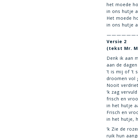
het moede hoo
in ons hutje 
Het moede ho
in ons hutje 
——————
Versie 2
(tekst Mr. M
Denk ik aan m
aan de dagen 
’t is mij of ’
droomen vol g
Nooit verdrie
‘k zag vervuld
frisch en vroo
in het hutje a
Frisch en vro
in het hutje, 
‘k Zie de roze
ruik hun aan