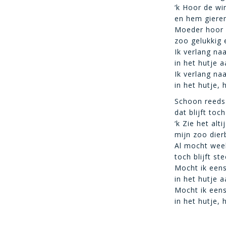
‘k Hoor de win
en hem giere
Moeder hoor i
zoo gelukkig 
Ik verlang na
in het hutje a
Ik verlang na
in het hutje, 
Schoon reeds 
dat blijft toc
‘k Zie het alt
mijn zoo dier
Al mocht wee
toch blijft st
Mocht ik eens
in het hutje a
Mocht ik eens
in het hutje, 