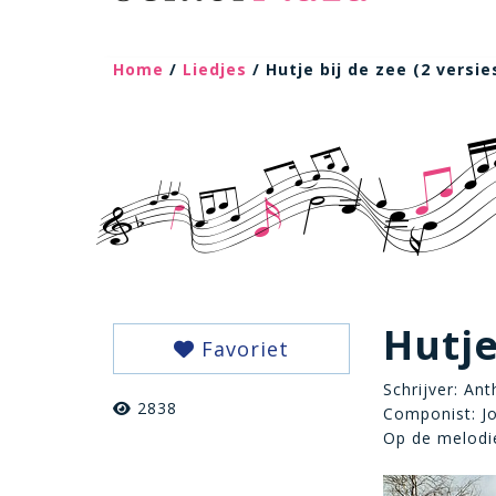
Home
/
Liedjes
/ Hutje bij de zee (2 versie
Hutje
Favoriet
Schrijver: An
2838
Componist: J
Op de melodie