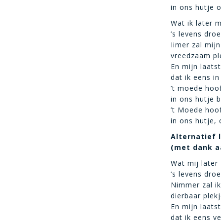
in ons hutje o
Wat ik later 
’s levens droe
Iimer zal mijn
vreedzaam ple
En mijn laats
dat ik eens i
’t moede hoof
in ons hutje b
’t Moede hoof
in ons hutje, 
Alternatief 
(met dank a
Wat mij later
’s levens droe
Nimmer zal ik
dierbaar plek
En mijn laats
dat ik eens v