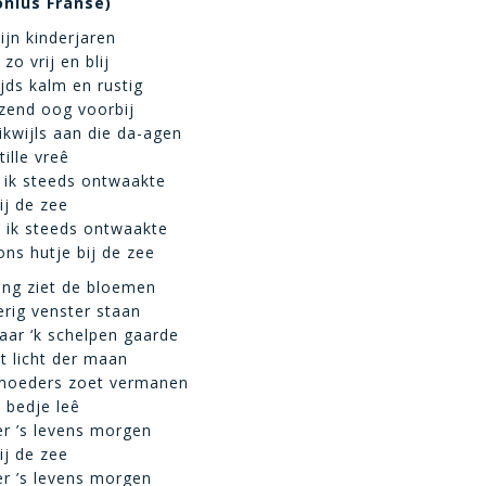
onius Franse)
ijn kinderjaren
zo vrij en blij
jds kalm en rustig
zend oog voorbij
ikwijls aan die da-agen
tille vreê
 ik steeds ontwaakte
ij de zee
 ik steeds ontwaakte
ons hutje bij de zee
ing ziet de bloemen
rig venster staan
waar ‘k schelpen gaarde
et licht der maan
 moeders zoet vermanen
t bedje leê
er ’s levens morgen
ij de zee
er ’s levens morgen