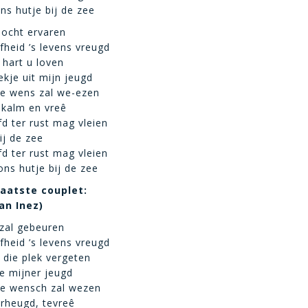
ns hutje bij de zee
mocht ervaren
fheid ’s levens vreugd
 hart u loven
kje uit mijn jeugd
te wens zal we-ezen
n kalm en vreê
d ter rust mag vleien
ij de zee
d ter rust mag vleien
ons hutje bij de zee
laatste couplet:
an Inez)
 zal gebeuren
fheid ’s levens vreugd
 die plek vergeten
je mijner jeugd
te wensch zal wezen
erheugd, tevreê