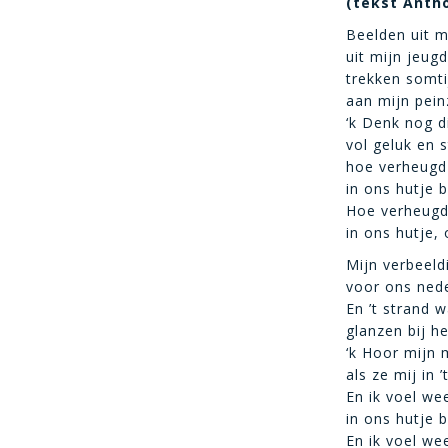
(tekst Anth
Beelden uit m
uit mijn jeugd 
trekken somti
aan mijn pein
‘k Denk nog d
vol geluk en s
hoe verheugd
in ons hutje b
Hoe verheugd
in ons hutje, 
Mijn verbeeld
voor ons nede
En ’t strand 
glanzen bij h
‘k Hoor mijn
als ze mij in ’
En ik voel we
in ons hutje b
En ik voel we