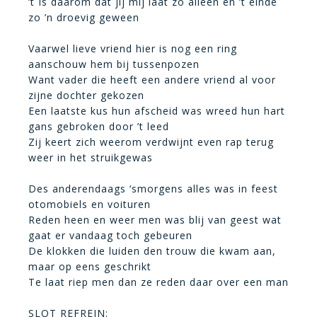
’t Is daarom dat jij mij laat zo alleen en ’t einde
zo ’n droevig geween
Vaarwel lieve vriend hier is nog een ring
aanschouw hem bij tussenpozen
Want vader die heeft een andere vriend al voor
zijne dochter gekozen
Een laatste kus hun afscheid was wreed hun hart
gans gebroken door ’t leed
Zij keert zich weerom verdwijnt even rap terug
weer in het struikgewas
Des anderendaags ‘smorgens alles was in feest
otomobiels en voituren
Reden heen en weer men was blij van geest wat
gaat er vandaag toch gebeuren
De klokken die luiden den trouw die kwam aan,
maar op eens geschrikt
Te laat riep men dan ze reden daar over een man
SLOT REFREIN: