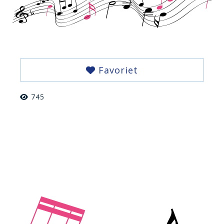
Favoriet
745