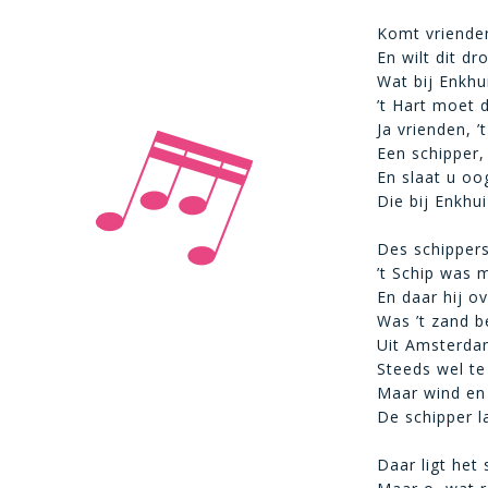
Komt vrienden,
En wilt dit d
Wat bij Enkhu
’t Hart moet
Ja vrienden, ’
Een schipper,
En slaat u oog
Die bij Enkhui
Des schipper
’t Schip was 
En daar hij o
Was ’t zand b
Uit Amsterdam
Steeds wel te
Maar wind en
De schipper la
Daar ligt het 