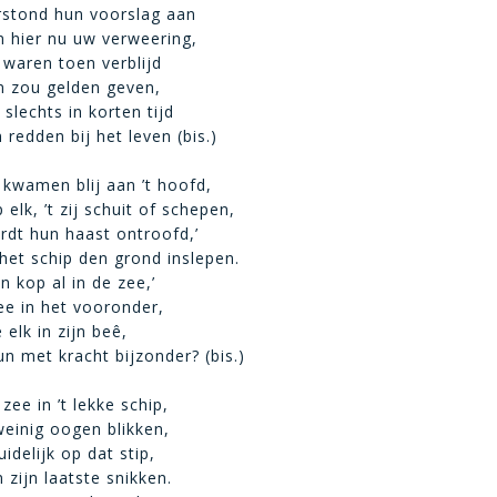
rstond hun voorslag aan
n hier nu uw verweering,
 waren toen verblijd
n zou gelden geven,
lechts in korten tijd
redden bij het leven (bis.)
 kwamen blij aan ’t hoofd,
ep elk, ’t zij schuit of schepen,
rdt hun haast ontroofd,’
het schip den grond inslepen.
n kop al in de zee,’
e in het vooronder,
elk in zijn beê,
n met kracht bijzonder? (bis.)
zee in ’t lekke schip,
weinig oogen blikken,
idelijk op dat stip,
 zijn laatste snikken.