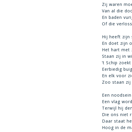
Zij waren mo
Van al die do
En baden vurig
Of die verloss
Hij heeft zij
En doet zijn 
Het hart met 
Staan zij in 
’t Schip zoek
Eerbiedig bui
En elk voor z
Zoo staan zij
Een noodsein m
Een vlag word
Terwijl hij de
Die ons niet r
Daar staat het
Hoog in de m