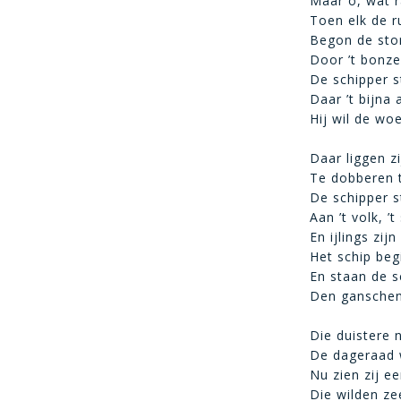
Maar o, wat r
Toen elk de r
Begon de sto
Door ’t bonze
De schipper st
Daar ’t bijna
Hij wil de woe
Daar liggen z
Te dobberen 
De schipper s
Aan ’t volk, 
En ijlings zijn
Het schip beg
En staan de s
Den ganschen
Die duistere 
De dageraad 
Nu zien zij ee
Die wilden z