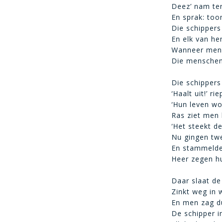
Deez’ nam te
En sprak: too
Die schippers
En elk van he
Wanneer men s
Die menschen 
Die schippers
‘Haalt uit!’ ri
‘Hun leven wo
Ras ziet men 
‘Het steekt de
Nu gingen twe
En stammelde 
Heer zegen hu
Daar slaat de 
Zinkt weg in 
En men zag du
De schipper in