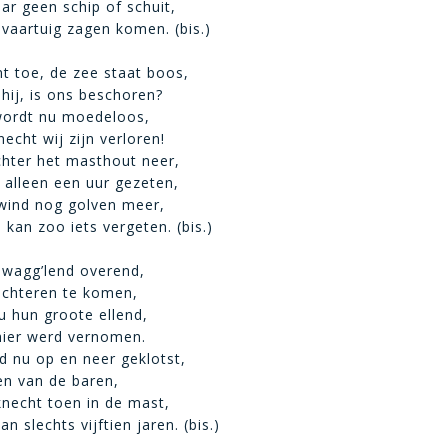
aar geen schip of schuit,
t vaartuig zagen komen. (bis.)
 toe, de zee staat boos,
 hij, is ons beschoren?
wordt nu moedeloos,
necht wij zijn verloren!
achter het masthout neer,
r alleen een uur gezeten,
wind nog golven meer,
kan zoo iets vergeten. (bis.)
 wagg’lend overend,
 achteren te komen,
u hun groote ellend,
hier werd vernomen.
d nu op en neer geklotst,
en van de baren,
 knecht toen in de mast,
n slechts vijftien jaren. (bis.)