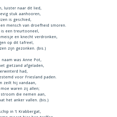
 luister naar dit lied,
roevig stuk aanhooren,
izen is geschied,
 den mensch van droefheid smoren.
t is een treurtooneel,
 meisje en knecht verdronken,
en op dit tafreel,
zen zijn gezonken. (bis.)
s naam was Anne Pot,
met gietzand afgeladen,
verwinterd had,
estemd voor Friesland paden.
 zeilt hij vandaan,
 moe waren zij allen;
 stroom die nemen aan,
at het anker vallen. (bis.)
schip in ’t Krabbergat,