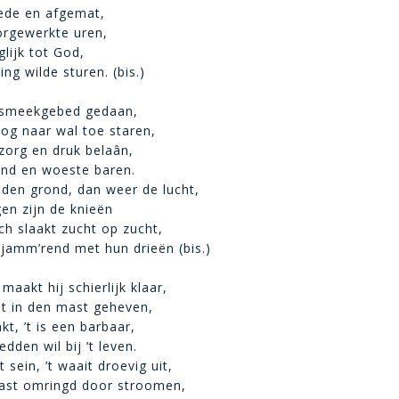
ede en afgemat,
orgewerkte uren,
lijk tot God,
ing wilde sturen. (bis.)
n smeekgebed gedaan,
oog naar wal toe staren,
zorg en druk belaân,
wind en woeste baren.
t den grond, dan weer de lucht,
gen zijn de knieën
ich slaakt zucht op zucht,
 jamm’rend met hun drieën (bis.)
aakt hij schierlijk klaar,
t in den mast geheven,
nkt, ’t is een barbaar,
edden wil bij ’t leven.
 sein, ’t waait droevig uit,
ast omringd door stroomen,