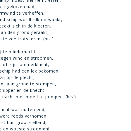
amp moest hier hen treffen,
ust gekozen had,
rmwind te verheffen.
nd schip wordt elk ontwaakt,
eekt zich in de kleeren.
 aan den grond geraakt,
ste zee trotseeren. (bis.)
ij te middernacht
tegen wind en stroomen,
tort zijn jammerklacht,
’t schip had een lek bekomen,
 zij op de plecht,
int aan grond te stompen,
chipper en de knecht
 nacht met moed te pompen. (bis.)
nacht was nu ten end,
werd reeds vernomen,
rst hun groote ellend,
ee en woeste stroomen!