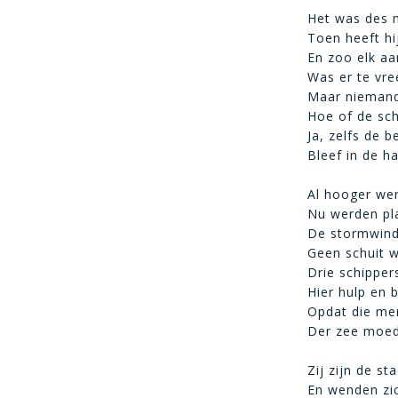
Het was des 
Toen heeft hi
En zoo elk aa
Was er te vre
Maar niemand 
Hoe of de sc
Ja, zelfs de b
Bleef in de ha
Al hooger wer
Nu werden p
De stormwind
Geen schuit w
Drie schipper
Hier hulp en b
Opdat die men
Der zee moedw
Zij zijn de s
En wenden zic