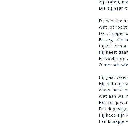
Zij staren, m
Die zij naar ’
De wind neemt
Wat lot roept
De schipper 
En zegt zijn k
Hij zet zich 
Hij heeft daa
En voelt nog 
O mensch wie 
Hij gaat weer
Hij ziet naar
Wie schetst n
Wat aan wal 
Het schip wer
En lek geslag
Hij hees zijn
Een knaapje va