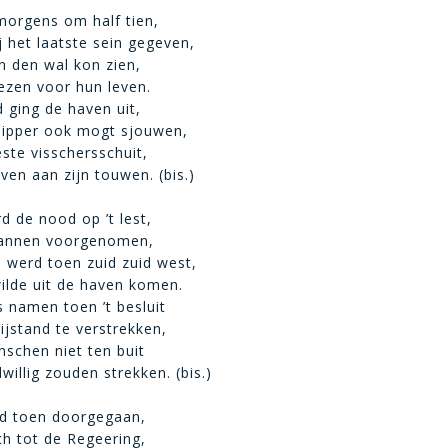
morgens om half tien,
j het laatste sein gegeven,
n den wal kon zien,
ezen voor hun leven.
ging de haven uit,
hipper ook mogt sjouwen,
este visschersschuit,
ven aan zijn touwen. (bis.)
d de nood op ’t lest,
lannen voorgenomen,
 werd toen zuid zuid west,
ilde uit de haven komen.
s namen toen ’t besluit
ijstand te verstrekken,
schen niet ten buit
illig zouden strekken. (bis.)
tad toen doorgegaan,
h tot de Regeering,