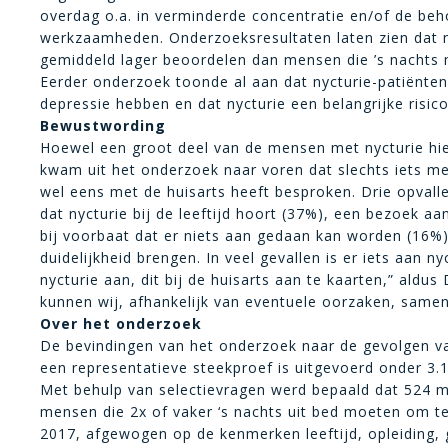
overdag o.a. in verminderde concentratie en/of de beh
werkzaamheden. Onderzoeksresultaten laten zien dat 
gemiddeld lager beoordelen dan mensen die ’s nachts 
Eerder onderzoek toonde al aan dat nycturie-patiënten
depressie hebben en dat nycturie een belangrijke risico
Bewustwording
Hoewel een groot deel van de mensen met nycturie hier
kwam uit het onderzoek naar voren dat slechts iets 
wel eens met de huisarts heeft besproken. Drie opvalle
dat nycturie bij de leeftijd hoort (37%), een bezoek a
bij voorbaat dat er niets aan gedaan kan worden (16
duidelijkheid brengen. In veel gevallen is er iets aan n
nycturie aan, dit bij de huisarts aan te kaarten,” aldus
kunnen wij, afhankelijk van eventuele oorzaken, same
Over het onderzoek
De bevindingen van het onderzoek naar de gevolgen va
een representatieve steekproef is uitgevoerd onder 3.
Met behulp van selectievragen werd bepaald dat 524 
mensen die 2x of vaker ‘s nachts uit bed moeten om te
2017, afgewogen op de kenmerken leeftijd, opleiding, g