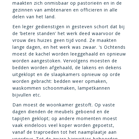
maakten zich onmisbaar op pastorieën en in de
gezinnen van ambtenaren en officieren in alle
delen van het land.
Een leger gedienstigen in gesteven schort dat bij
de ‘betere standen’ het werk deed waarvoor de
vrouw des huizes geen tijd vond. Ze maakten
lange dagen, en het werk was zwaar. ‘s Ochtends
moest de kachel worden leeggehaald en opnieuw
worden aangestoken. Vervolgens moesten de
bedden worden afgehaald, de lakens en dekens
uitgeklopt en de slaapkamers opnieuw op orde
worden gebracht: bedden weer opmaken,
waskommen schoonmaken, lampetkannen
bijvullen etc.
Dan moest de woonkamer gestoft. Op vaste
dagen dienden de meubels geboend en de
tapijten geklopt; op andere momenten moest
vaak eindeloos veel koper worden gepoetst,
vanaf de traproeden tot het naamplaatje aan
voordeur. Tot de zware karweitjes behoorden