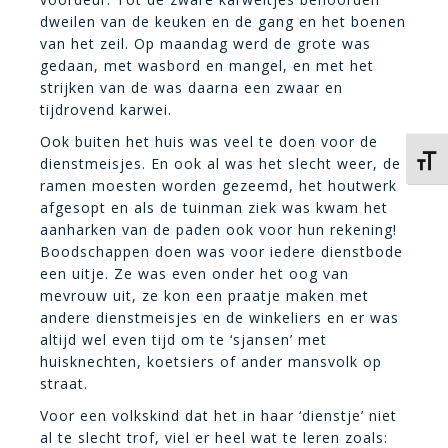
dweilen van de keuken en de gang en het boenen
van het zeil. Op maandag werd de grote was
gedaan, met wasbord en mangel, en met het
strijken van de was daarna een zwaar en
tijdrovend karwei.
Ook buiten het huis was veel te doen voor de
Kies 
dienstmeisjes. En ook al was het slecht weer, de
ramen moesten worden gezeemd, het houtwerk
afgesopt en als de tuinman ziek was kwam het
aanharken van de paden ook voor hun rekening!
Boodschappen doen was voor iedere dienstbode
een uitje. Ze was even onder het oog van
mevrouw uit, ze kon een praatje maken met
andere dienstmeisjes en de winkeliers en er was
altijd wel even tijd om te ‘sjansen’ met
huisknechten, koetsiers of ander mansvolk op
straat.
Voor een volkskind dat het in haar ‘dienstje’ niet
al te slecht trof, viel er heel wat te leren zoals: