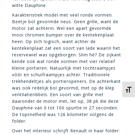
witte Dauphine.
Karakteristiek model met veel ronde vormen.
Beetje bol gevormde neus. Geen grille, want de
motor zat achterin. Wel een apart gevormde
mooi chromen bumper over de kentekenplaat
heen. Op zich logisch, want achter de
kentekenplaat zat een soort van lade waarin het
reservewiel was opgeborgen. Slim hè? De zijkant
kende ook wat ronde vormen met vier relatief
kleine portieren. Natuurlijk met tochtraampjes
vóór en schuifraampjes achter. Traditionele
trekhendeltjes als portieropeners. De achterkant
was ook redelijk bol gevormd, met op de klep
Kies 
ventilatieribbels. Een soort van grille met
daaronder de motor met, let op, 38 pk die deze
Dauphine van 0 tot 100 spurtte in 27 seconden.
De topsnelheid was 126 kilometer volgens de
folder.
Over het interieur schrijft Renault in haar folder: