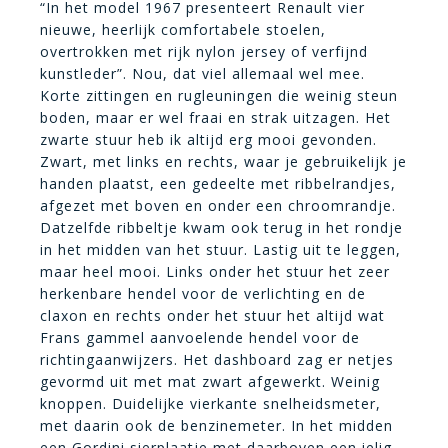
“In het model 1967 presenteert Renault vier
nieuwe, heerlijk comfortabele stoelen,
overtrokken met rijk nylon jersey of verfijnd
kunstleder”. Nou, dat viel allemaal wel mee.
Korte zittingen en rugleuningen die weinig steun
boden, maar er wel fraai en strak uitzagen. Het
zwarte stuur heb ik altijd erg mooi gevonden.
Zwart, met links en rechts, waar je gebruikelijk je
handen plaatst, een gedeelte met ribbelrandjes,
afgezet met boven en onder een chroomrandje.
Datzelfde ribbeltje kwam ook terug in het rondje
in het midden van het stuur. Lastig uit te leggen,
maar heel mooi. Links onder het stuur het zeer
herkenbare hendel voor de verlichting en de
claxon en rechts onder het stuur het altijd wat
Frans gammel aanvoelende hendel voor de
richtingaanwijzers. Het dashboard zag er netjes
gevormd uit met mat zwart afgewerkt. Weinig
knoppen. Duidelijke vierkante snelheidsmeter,
met daarin ook de benzinemeter. In het midden
een Gordini sierplaatje met daarboven een ielig