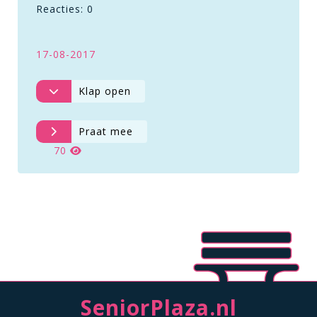
Reacties: 0
17-08-2017
Klap open
Praat mee
70
SeniorPlaza.nl