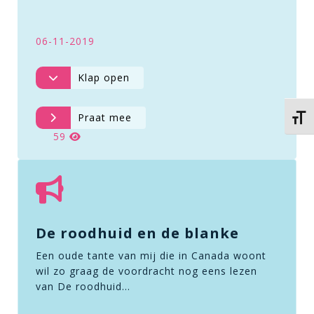
06-11-2019
Klap open
Praat mee
Kies 
59
De roodhuid en de blanke
Een oude tante van mij die in Canada woont
wil zo graag de voordracht nog eens lezen
van De roodhuid…