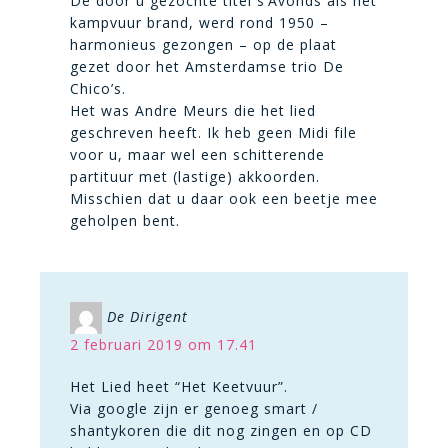
De door u gezochte titel s’Avonds als het
kampvuur brand, werd rond 1950 –
harmonieus gezongen – op de plaat
gezet door het Amsterdamse trio De
Chico’s.
Het was Andre Meurs die het lied
geschreven heeft. Ik heb geen Midi file
voor u, maar wel een schitterende
partituur met (lastige) akkoorden.
Misschien dat u daar ook een beetje mee
geholpen bent.
De Dirigent
2 februari 2019 om 17.41
Het Lied heet “Het Keetvuur”.
Via google zijn er genoeg smart /
shantykoren die dit nog zingen en op CD