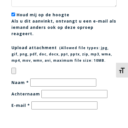
Houd mij op de hoogte
Als u dit aanvinkt, ontvangt u een e-mail als
iemand anders ook op deze oproep
reageert.
Upload attachment
(Allowed file types:
jpg,
gif, png, pdf, doc, docx, ppt, pptx, zip, mp3, wma,
mp4, mov, wmv, avi
, maximum file size:
10MB.
Kies 
Naam
*
Achternaam
E-mail
*