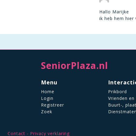
Hallo Marijke
ik heb hem hier
SeniorPlaza.nl
Menu
Interacti
Home
Prikbord
Login
Vrienden en
Registreer
Buurt-, plaa
Zoek
Dienstmate
Contact
Privacy verklaring