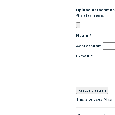
Upload attachmen
file size:
10MB.
Naam
*
Achternaam
E-mail
*
This site uses Akis