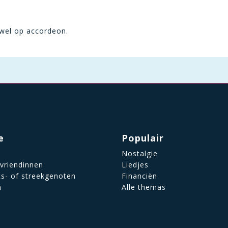
 wel op accordeon.
e
Populair
Nostalgie
 vriendinnen
Liedjes
ts- of streekgenoten
Financiën
n
Alle themas