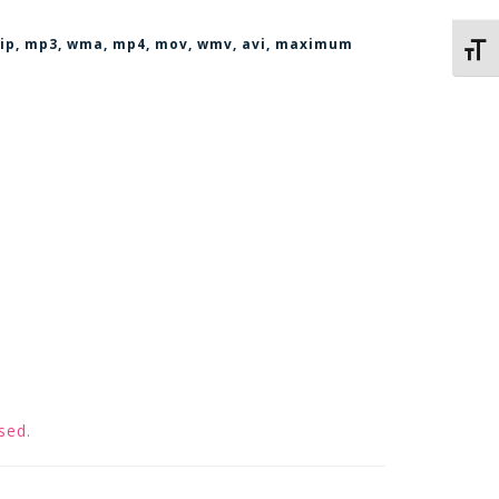
, zip, mp3, wma, mp4, mov, wmv, avi
, maximum
Kies 
sed.