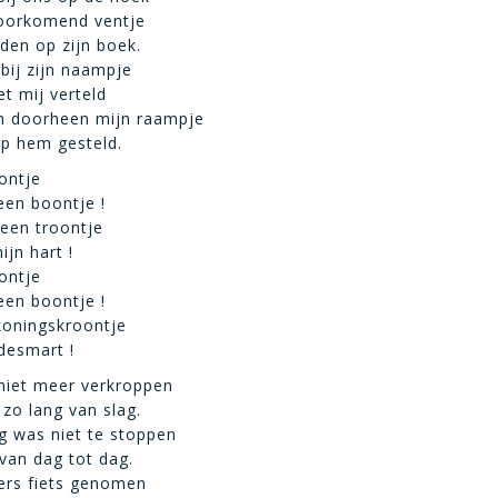
 voorkomend ventje
lden op zijn boek.
bij zijn naampje
t mij verteld
n doorheen mijn raampje
op hem gesteld.
ontje
een boontje !
 een troontje
ijn hart !
ontje
een boontje !
koningskroontje
desmart !
 niet meer verkroppen
 zo lang van slag.
ng was niet te stoppen
van dag tot dag.
ers fiets genomen