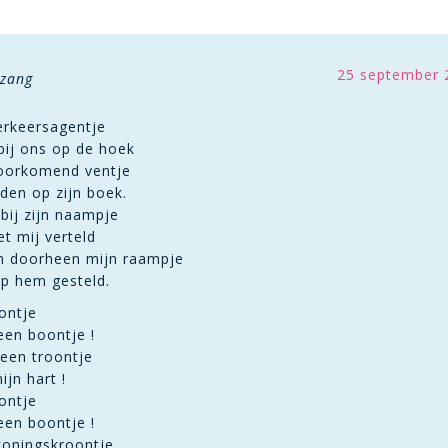
25 september 
nzang
verkeersagentje
bij ons op de hoek
 voorkomend ventje
lden op zijn boek.
bij zijn naampje
t mij verteld
n doorheen mijn raampje
op hem gesteld.
ontje
een boontje !
 een troontje
ijn hart !
ontje
een boontje !
koningskroontje