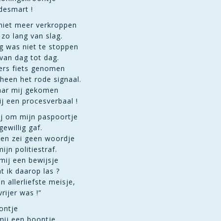
desmart !
 niet meer verkroppen
 zo lang van slag.
ng was niet te stoppen
van dag tot dag.
ers fiets genomen
heen het rode signaal.
naar mij gekomen
ij een procesverbaal !
ij om mijn paspoortje
gewillig gaf.
r en zei geen woordje
ijn politiestraf.
mij een bewijsje
 ik daarop las ?
jn allerliefste meisje,
vrijer was !”
ontje
mij een boontje.