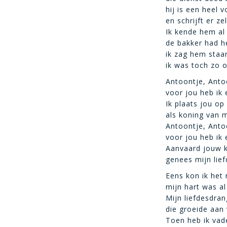
hij is een heel
en schrijft er ze
Ik kende hem al 
de bakker had he
ik zag hem staa
ik was toch zo 
Antoontje, Anto
voor jou heb ik 
Ik plaats jou op
als koning van m
Antoontje, Anto
voor jou heb ik 
Aanvaard jouw 
genees mijn lief
Eens kon ik het
mijn hart was al
Mijn liefdesdra
die groeide aan 
Toen heb ik vad