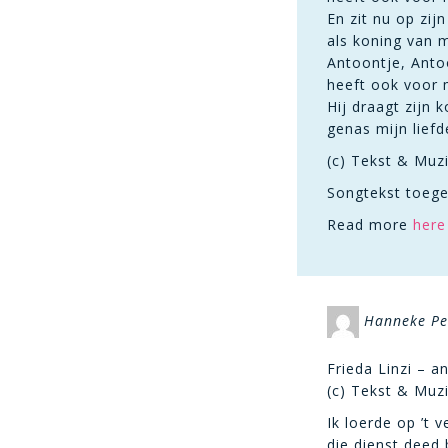
En zit nu op zijn
als koning van m
Antoontje, Anto
heeft ook voor 
Hij draagt zijn 
genas mijn lief
(c) Tekst & Muzi
Songtekst toege
Read more
here
Hanneke Pe
Frieda Linzi – a
(c) Tekst & Muzi
Ik loerde op ’t 
die dienst deed 