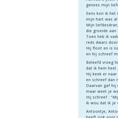
genees mijn lief
Eens kon ik het
mijn hart was al
Mijn liefdesdra
die groeide aan 
Toen heb ik vad
reds dwars door
Hij floot en is 
en hij schreef m
Beleefd vroeg h
dat ik hem heel 
Hij keek er naa
en schreef dan m
Daarvan gaf hij 
maar weet je wat
Hij schreef : “Mi
ik wou dat ik je 
Antoontje, Anto
heeft ook voor 