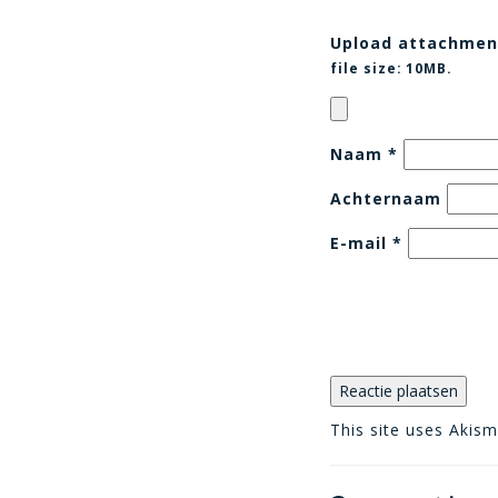
Upload attachmen
file size:
10MB.
Naam
*
Achternaam
E-mail
*
This site uses Akis