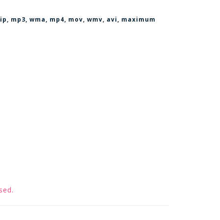
, zip, mp3, wma, mp4, mov, wmv, avi
, maximum
sed.