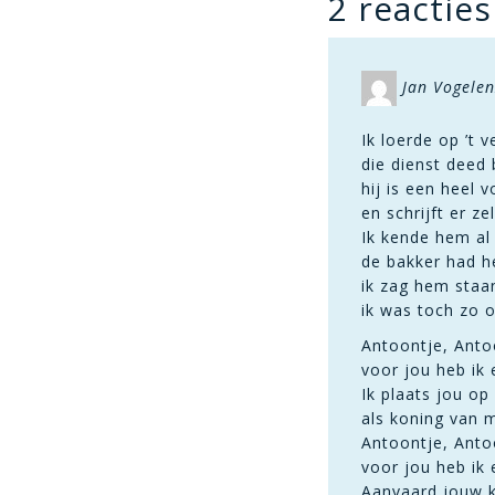
2 reacties
Jan Vogele
Ik loerde op ’t 
die dienst deed 
hij is een heel
en schrijft er ze
Ik kende hem al 
de bakker had he
ik zag hem staa
ik was toch zo 
Antoontje, Anto
voor jou heb ik 
Ik plaats jou op
als koning van m
Antoontje, Anto
voor jou heb ik 
Aanvaard jouw 