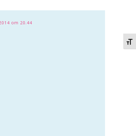
2014 om 20.44
Kies 