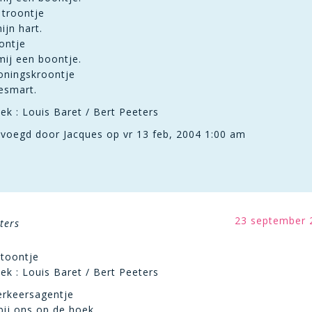
 troontje
ijn hart.
ontje
mij een boontje.
koningskroontje
desmart.
ek : Louis Baret / Bert Peeters
voegd door Jacques op vr 13 feb, 2004 1:00 am
23 september 
ters
ntoontje
ek : Louis Baret / Bert Peeters
verkeersagentje
bij ons op de hoek