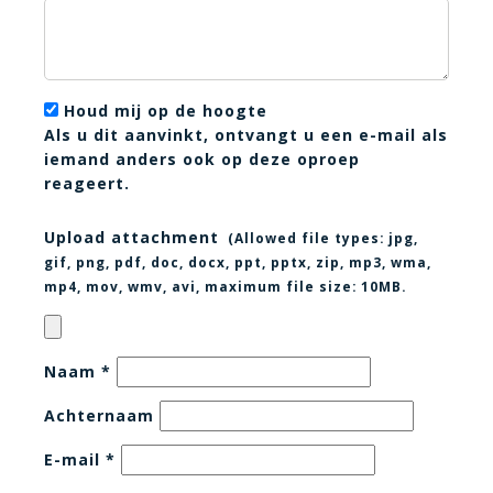
Houd mij op de hoogte
Als u dit aanvinkt, ontvangt u een e-mail als
iemand anders ook op deze oproep
reageert.
Upload attachment
(Allowed file types:
jpg,
gif, png, pdf, doc, docx, ppt, pptx, zip, mp3, wma,
mp4, mov, wmv, avi
, maximum file size:
10MB.
Naam
*
Achternaam
E-mail
*