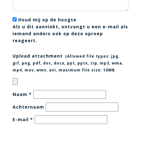
Houd mij op de hoogte
Als u dit aanvinkt, ontvangt u een e-mail als
iemand anders ook op deze oproep
reageert.
Upload attachment
(Allowed file types:
jpg,
gif, png, pdf, doc, docx, ppt, pptx, zip, mp3, wma,
mp4, mov, wmv, avi
, maximum file size:
10MB.
Naam
*
Achternaam
E-mail
*