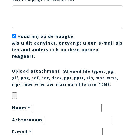
Houd mij op de hoogte
Als u dit aanvinkt, ontvangt u een e-mail als
iemand anders ook op deze oproep
reageert.
Upload attachment
(Allowed file types:
jpg,
gif, png, pdf, doc, docx, ppt, pptx, zip, mp3, wma,
mp4, mov, wmv, avi
, maximum file size:
10MB.
Naam
*
Achternaam
E-mail
*