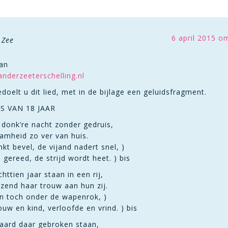
6 april 2015 o
 Zee
van
nderzeeterschelling.nl
edoelt u dit lied, met in de bijlage een geluidsfragment.
S VAN 18 JAAR
n donk’re nacht zonder gedruis,
aamheid zo ver van huis.
kt bevel, de vijand nadert snel, )
ereed, de strijd wordt heet. ) bis
httien jaar staan in een rij,
zend haar trouw aan hun zij.
en toch onder de wapenrok, )
uw en kind, verloofde en vrind. ) bis
jsaard daar gebroken staan,