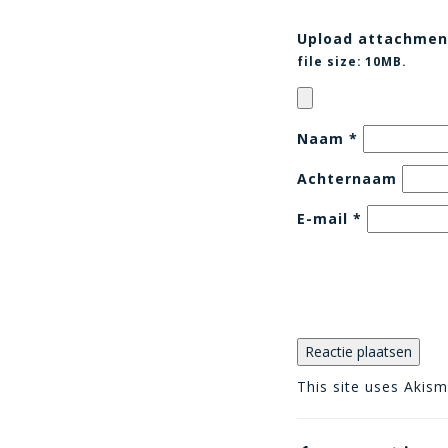
Upload attachmen
file size:
10MB.
Naam
*
Achternaam
E-mail
*
This site uses Akis