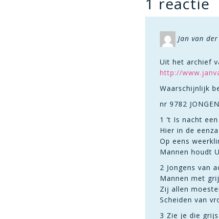
1 reactie
Jan van der
Uit het archief 
http://www.janva
Waarschijnlijk b
nr 9782 JONGEN
1 ’t Is nacht ee
Hier in de eenz
Op eens weerklin
Mannen houdt U g
2 Jongens van ac
Mannen met grij
Zij allen moest
Scheiden van vro
3 Zie je die gri