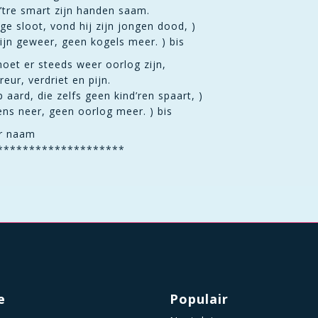
t’tre smart zijn handen saam.
ge sloot, vond hij zijn jongen dood, )
ijn geweer, geen kogels meer. ) bis
et er steeds weer oorlog zijn,
reur, verdriet en pijn.
p aard, die zelfs geen kind’ren spaart, )
ns neer, geen oorlog meer. ) bis
r naam
********************
e
Populair