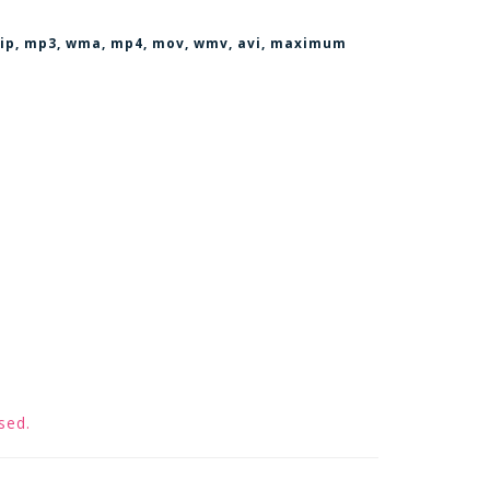
, zip, mp3, wma, mp4, mov, wmv, avi
, maximum
sed.