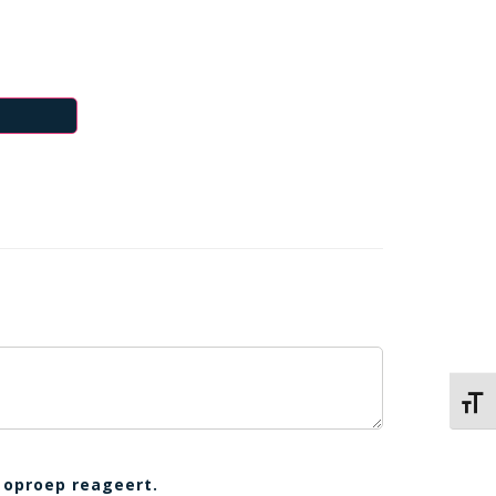
Kies 
 oproep reageert.