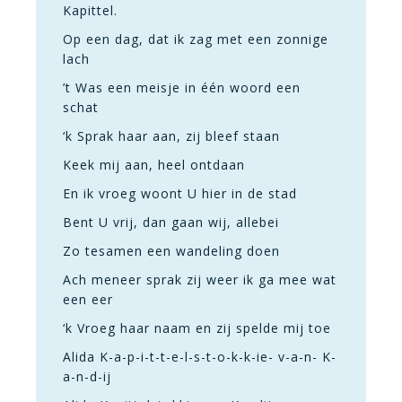
Kapittel.
Op een dag, dat ik zag met een zonnige
lach
’t Was een meisje in één woord een
schat
‘k Sprak haar aan, zij bleef staan
Keek mij aan, heel ontdaan
En ik vroeg woont U hier in de stad
Bent U vrij, dan gaan wij, allebei
Zo tesamen een wandeling doen
Ach meneer sprak zij weer ik ga mee wat
een eer
‘k Vroeg haar naam en zij spelde mij toe
Alida K-a-p-i-t-t-e-l-s-t-o-k-k-ie- v-a-n- K-
a-n-d-ij