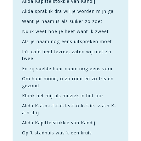
Alida Kapittelstokkie van Kandij
Alida sprak ik dra wil je worden mijn ga
Want je naam is als suiker zo zoet
Nu ik weet hoe je heet want ik zweet
Als je naam nog eens uitspreken moet
In’t café heel tevree, zaten wij met z’n
twee
En zij spelde haar naam nog eens voor
Om haar mond, o zo rond en zo fris en
gezond
Klonk het mij als muziek in het oor
Alida K-a-p-i-t-t-e-l-s-t-o-k-k-ie- v-a-n K-
a-n-d-ij
Alida Kapittelstokkie van Kandij
Op ’t stadhuis was ’t een kruis