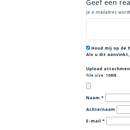
Geef een rea
Je e-mailadres wordt
Houd mij op de 
Als u dit aanvink
Upload attachmen
file size:
10MB.
Naam
*
Achternaam
E-mail
*