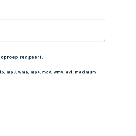
 oproep reageert.
, zip, mp3, wma, mp4, mov, wmv, avi
, maximum