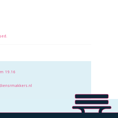
sed.
om 19.16
diensrmakkers.nl