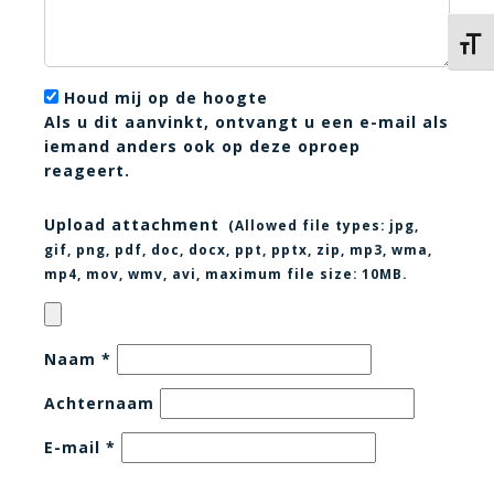
Kies 
Houd mij op de hoogte
Als u dit aanvinkt, ontvangt u een e-mail als
iemand anders ook op deze oproep
reageert.
Upload attachment
(Allowed file types:
jpg,
gif, png, pdf, doc, docx, ppt, pptx, zip, mp3, wma,
mp4, mov, wmv, avi
, maximum file size:
10MB.
Naam
*
Achternaam
E-mail
*