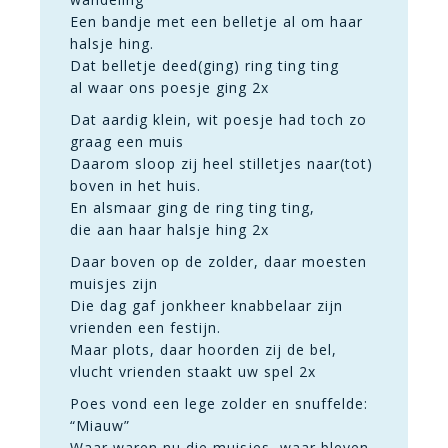
Een bandje met een belletje al om haar
halsje hing.
Dat belletje deed(ging) ring ting ting
al waar ons poesje ging 2x
Dat aardig klein, wit poesje had toch zo
graag een muis
Daarom sloop zij heel stilletjes naar(tot)
boven in het huis.
En alsmaar ging de ring ting ting,
die aan haar halsje hing 2x
Daar boven op de zolder, daar moesten
muisjes zijn
Die dag gaf jonkheer knabbelaar zijn
vrienden een festijn.
Maar plots, daar hoorden zij de bel,
vlucht vrienden staakt uw spel 2x
Poes vond een lege zolder en snuffelde:
“Miauw”
Waar waren nu die muisjes, waar bleven