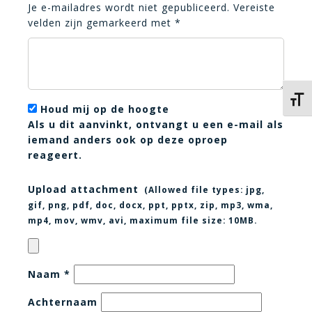
Je e-mailadres wordt niet gepubliceerd.
Vereiste
velden zijn gemarkeerd met
*
Kies 
Houd mij op de hoogte
Als u dit aanvinkt, ontvangt u een e-mail als
iemand anders ook op deze oproep
reageert.
Upload attachment
(Allowed file types:
jpg,
gif, png, pdf, doc, docx, ppt, pptx, zip, mp3, wma,
mp4, mov, wmv, avi
, maximum file size:
10MB.
Naam
*
Achternaam