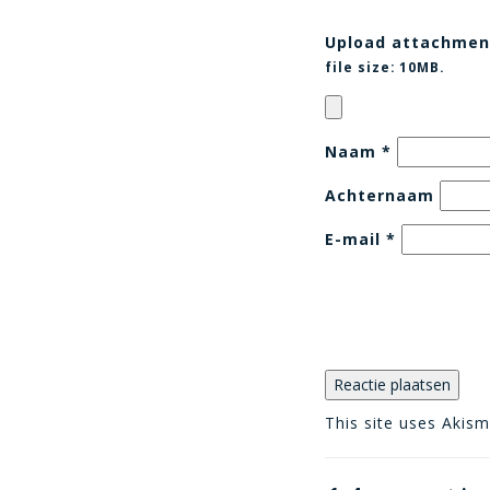
Upload attachmen
file size:
10MB.
Naam
*
Achternaam
E-mail
*
This site uses Akis