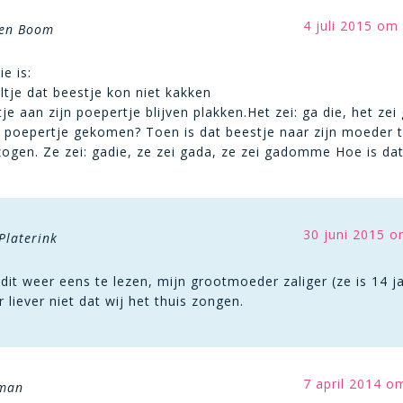
4 juli 2015 om
den Boom
e is:
ltje dat beestje kon niet kakken
je aan zijn poepertje blijven plakken.Het zei: ga die, het ze
 poepertje gekomen? Toen is dat beestje naar zijn moeder to
zogen. Ze zei: gadie, ze zei gada, ze zei gadomme Hoe is da
30 juni 2015 o
Platerink
it weer eens te lezen, mijn grootmoeder zaliger (ze is 14 jaa
liever niet dat wij het thuis zongen.
7 april 2014 o
fman