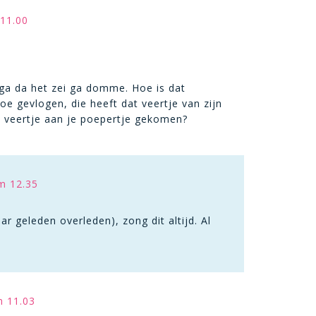
 11.00
i ga da het zei ga domme. Hoe is dat
e gevlogen, die heeft dat veertje van zijn
t veertje aan je poepertje gekomen?
m 12.35
r geleden overleden), zong dit altijd. Al
m 11.03