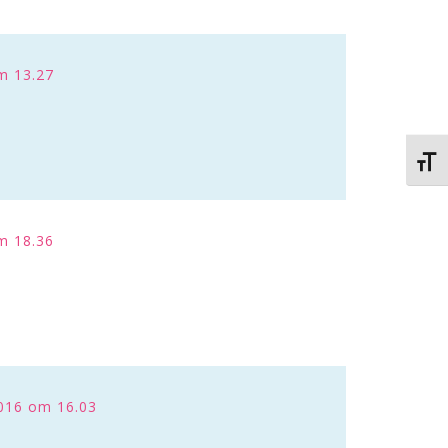
m 13.27
Kies 
m 18.36
016 om 16.03