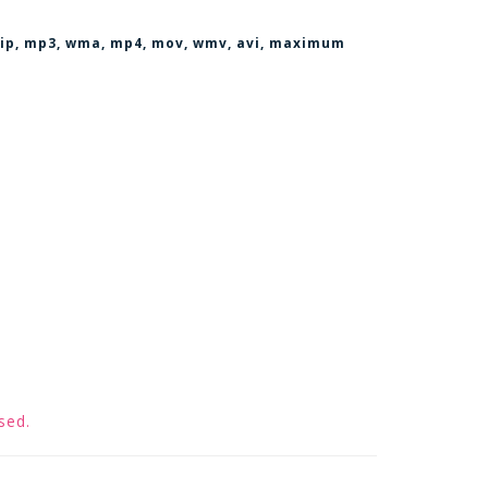
, zip, mp3, wma, mp4, mov, wmv, avi
, maximum
sed.