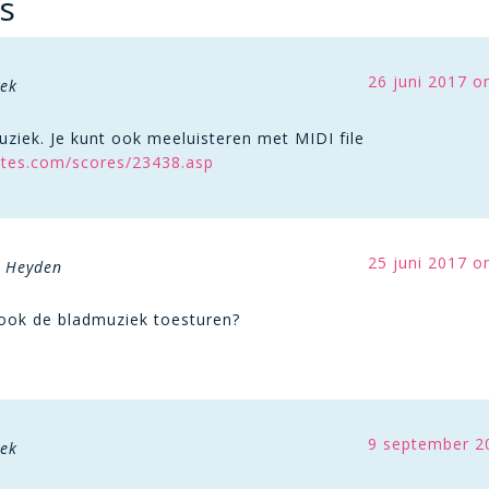
s
26 juni 2017 o
iek
uziek. Je kunt ook meeluisteren met MIDI file
otes.com/scores/23438.asp
25 juni 2017 o
r Heyden
ook de bladmuziek toesturen?
9 september 2
iek