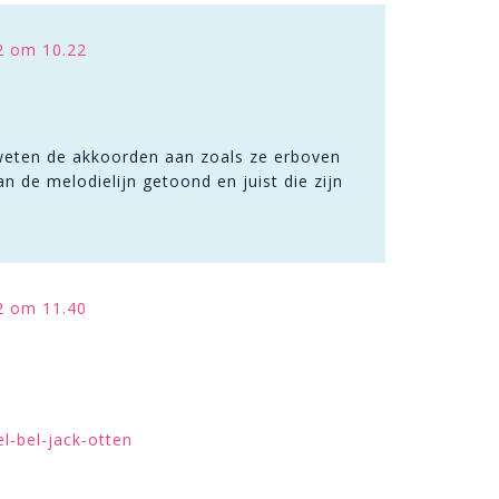
2 om 10.22
n weten de akkoorden aan zoals ze erboven
 de melodielijn getoond en juist die zijn
2 om 11.40
l-bel-jack-otten