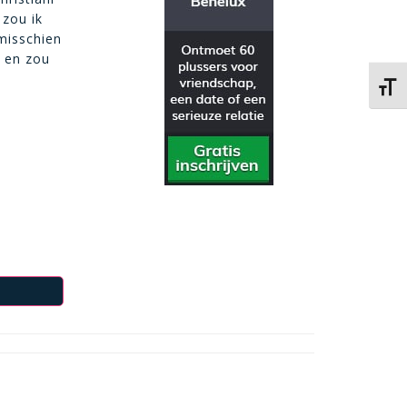
 zou ik
misschien
 en zou
Kies 