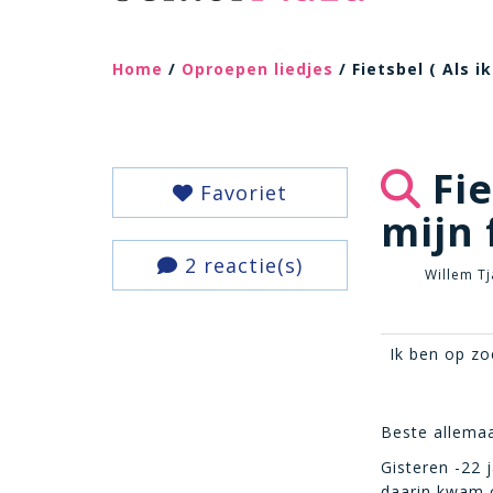
Home
/
Oproepen liedjes
/ Fietsbel ( Als 
Fie
Favoriet
mijn 
2 reactie(s)
Willem Tj
Ik ben op zo
Beste allemaa
Gisteren -22 
daarin kwam on