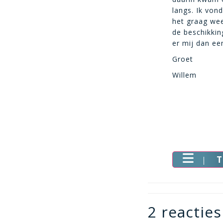
langs. Ik von
het graag wee
de beschikkin
er mij dan ee
Groet
Willem
T
2 reacties