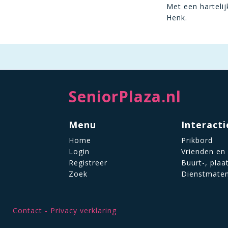
Met een hartelij
Henk.
SeniorPlaza.nl
Menu
Interacti
Home
Prikbord
Login
Vrienden en
Registreer
Buurt-, plaa
Zoek
Dienstmate
Contact
Privacy verklaring