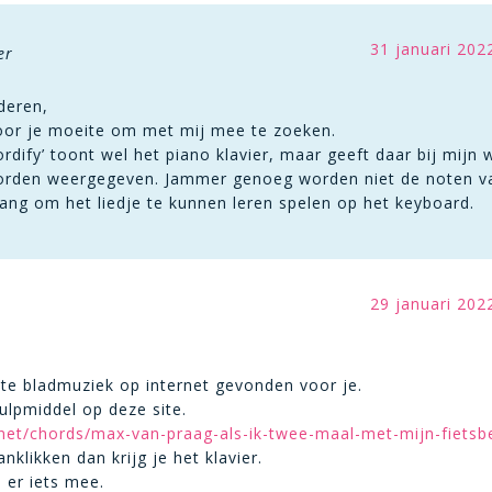
31 januari 202
er
deren,
voor je moeite om met mij mee te zoeken.
ordify’ toont wel het piano klavier, maar geeft daar bij mij
worden weergegeven. Jammer genoeg worden niet de noten van
lang om het liedje te kunnen leren spelen op het keyboard.
29 januari 202
te bladmuziek op internet gevonden voor je.
ulpmiddel op deze site.
.net/chords/max-van-praag-als-ik-twee-maal-met-mijn-fietsbe
anklikken dan krijg je het klavier.
 er iets mee.