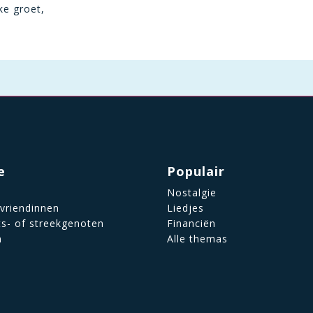
ke groet,
e
Populair
Nostalgie
 vriendinnen
Liedjes
ts- of streekgenoten
Financiën
n
Alle themas