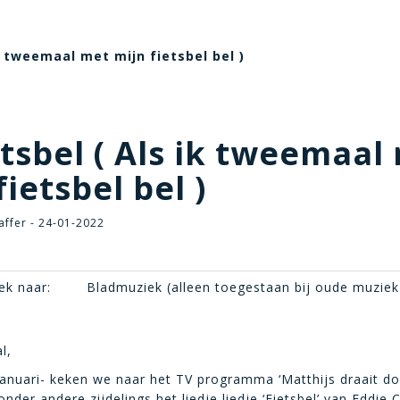
ik tweemaal met mijn fietsbel bel )
tsbel ( Als ik tweemaal
fietsbel bel )
affer - 24-01-2022
ek naar:
Bladmuziek (alleen toegestaan bij oude muziek
l,
januari- keken we naar het TV programma ‘Matthijs draait do
der andere zijdelings het liedje liedje ‘Fietsbel’ van Eddie C