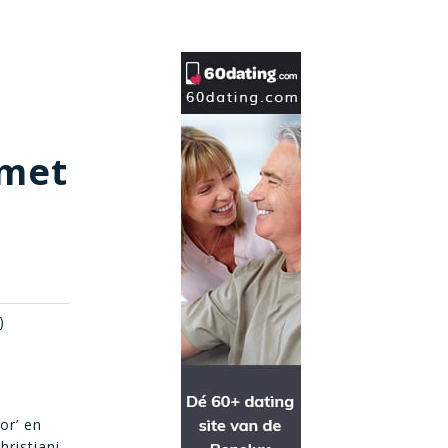
 met
)
or’ en
hristiani