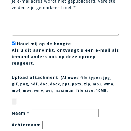
Je e-mailadres wordt niet gepubliceerd.
Vereiste
velden zijn gemarkeerd met
*
Houd mij op de hoogte
Als u dit aanvinkt, ontvangt u een e-mail als
iemand anders ook op deze oproep
reageert.
Upload attachment
(Allowed file types:
jpg,
gif, png, pdf, doc, docx, ppt, pptx, zip, mp3, wma,
mp4, mov, wmv, avi
, maximum file size:
10MB.
Naam
*
Achternaam