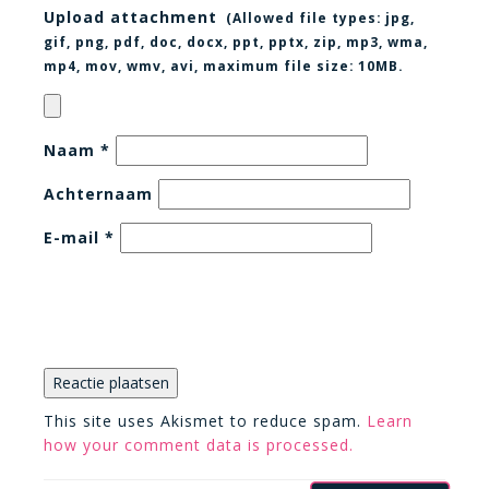
Upload attachment
(Allowed file types:
jpg,
gif, png, pdf, doc, docx, ppt, pptx, zip, mp3, wma,
mp4, mov, wmv, avi
, maximum file size:
10MB.
Naam
*
Achternaam
E-mail
*
This site uses Akismet to reduce spam.
Learn
how your comment data is processed.