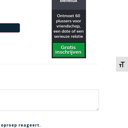
Kies 
 oproep reageert.