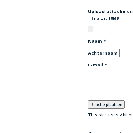
Upload attachmen
file size:
10MB.
Naam
*
Achternaam
E-mail
*
This site uses Akis