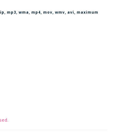
, zip, mp3, wma, mp4, mov, wmv, avi
, maximum
sed.