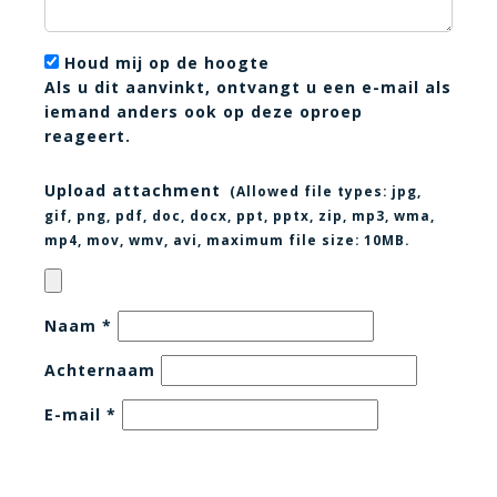
Houd mij op de hoogte
Als u dit aanvinkt, ontvangt u een e-mail als
iemand anders ook op deze oproep
reageert.
Upload attachment
(Allowed file types:
jpg,
gif, png, pdf, doc, docx, ppt, pptx, zip, mp3, wma,
mp4, mov, wmv, avi
, maximum file size:
10MB.
Naam
*
Achternaam
E-mail
*