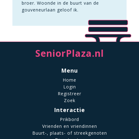
broer. Woonde in de buurt van de
gouveneurlaan geloof ik.
SeniorPlaza.nl
Menu
Home
Login
Registreer
Zoek
Interactie
Prikbord
Vrienden en vriendinnen
Buurt-, plaats- of streekgenoten