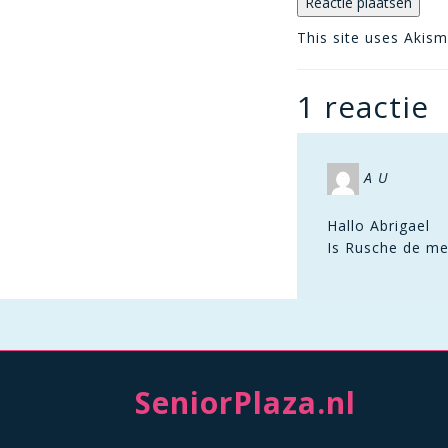
This site uses Akis
1 reactie
A U
Hallo Abrigael
Is Rusche de me
SeniorPlaza.nl