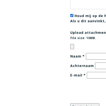
Houd mij op de 
Als u dit aanvink
Upload attachmen
file size:
10MB.
Naam
*
Achternaam
E-mail
*