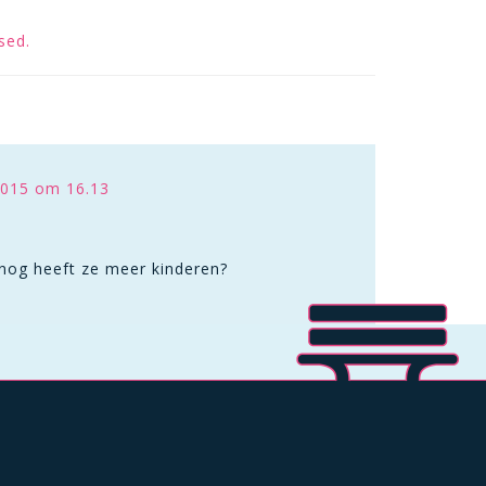
sed.
015 om 16.13
nog heeft ze meer kinderen?