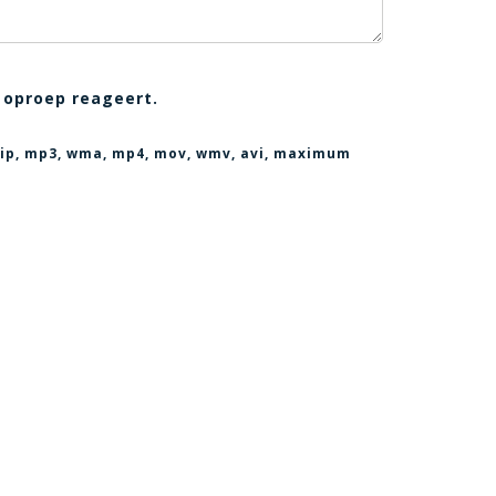
 oproep reageert.
, zip, mp3, wma, mp4, mov, wmv, avi
, maximum