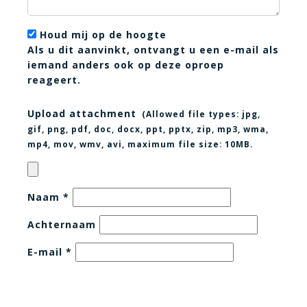
Houd mij op de hoogte
Als u dit aanvinkt, ontvangt u een e-mail als
iemand anders ook op deze oproep
reageert.
Upload attachment
(Allowed file types:
jpg,
gif, png, pdf, doc, docx, ppt, pptx, zip, mp3, wma,
mp4, mov, wmv, avi
, maximum file size:
10MB.
Naam
*
Achternaam
E-mail
*