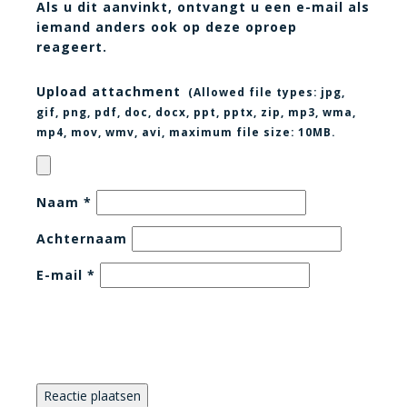
Als u dit aanvinkt, ontvangt u een e-mail als
iemand anders ook op deze oproep
reageert.
Upload attachment
(Allowed file types:
jpg,
gif, png, pdf, doc, docx, ppt, pptx, zip, mp3, wma,
mp4, mov, wmv, avi
, maximum file size:
10MB.
Naam
*
Achternaam
E-mail
*