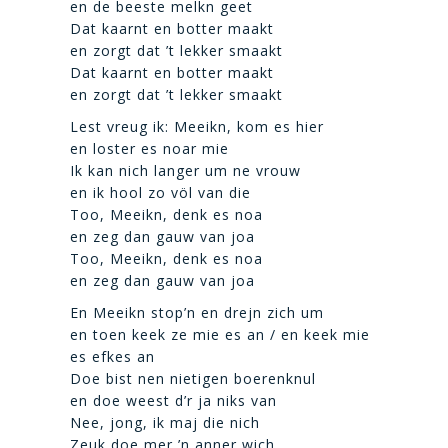
en de beeste melkn geet
Dat kaarnt en botter maakt
en zorgt dat ’t lekker smaakt
Dat kaarnt en botter maakt
en zorgt dat ’t lekker smaakt
Lest vreug ik: Meeikn, kom es hier
en loster es noar mie
Ik kan nich langer um ne vrouw
en ik hool zo völ van die
Too, Meeikn, denk es noa
en zeg dan gauw van joa
Too, Meeikn, denk es noa
en zeg dan gauw van joa
En Meeikn stop’n en drejn zich um
en toen keek ze mie es an / en keek mie
es efkes an
Doe bist nen nietigen boerenknul
en doe weest d’r ja niks van
Nee, jong, ik maj die nich
Zeuk doe mer ’n anner wich