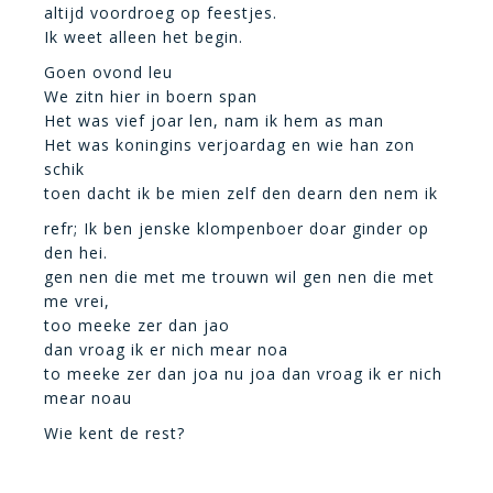
altijd voordroeg op feestjes.
Ik weet alleen het begin.
Goen ovond leu
We zitn hier in boern span
Het was vief joar len, nam ik hem as man
Het was koningins verjoardag en wie han zon
schik
toen dacht ik be mien zelf den dearn den nem ik
refr; Ik ben jenske klompenboer doar ginder op
den hei.
gen nen die met me trouwn wil gen nen die met
me vrei,
too meeke zer dan jao
dan vroag ik er nich mear noa
to meeke zer dan joa nu joa dan vroag ik er nich
mear noau
Wie kent de rest?