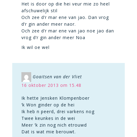
Het is door op die hei veur mie zo heel
afschuwelijk stil
Och zee d’r mar ene van jao. Dan vrog
d’r gin ander meer naor.
Och zee d’r mar ene van jao noe jao dan
vrog d’r gin ander meer Noa
Ik wil oe wel
Goaitsen van der Vliet
16 oktober 2013 om 15.48
Ik hette Jensken Klompenboer
‘k Won ginder op de hei
Ik heb n peerd, drei varkens nog
Twee keunkes in de wei
Meer ‘k zin nog nich etrouwd
Dat is wat mie berouwt.