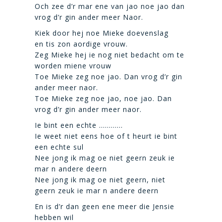
Och zee d’r mar ene van jao noe jao dan
vrog d’r gin ander meer Naor.
Kiek door hej noe Mieke doevenslag
en tis zon aordige vrouw.
Zeg Mieke hej ie nog niet bedacht om te
worden miene vrouw
Toe Mieke zeg noe jao. Dan vrog d’r gin
ander meer naor.
Toe Mieke zeg noe jao, noe jao. Dan
vrog d’r gin ander meer naor.
Ie bint een echte …………
Ie weet niet eens hoe of t heurt ie bint
een echte sul
Nee jong ik mag oe niet geern zeuk ie
mar n andere deern
Nee jong ik mag oe niet geern, niet
geern zeuk ie mar n andere deern
En is d’r dan geen ene meer die Jensie
hebben wil